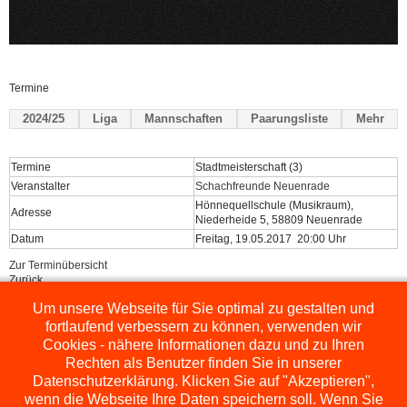
Termine
2024/25
Liga
Mannschaften
Paarungsliste
Mehr
Termine
Stadtmeisterschaft (3)
Veranstalter
Schachfreunde Neuenrade
Hönnequellschule (Musikraum),
Adresse
Niederheide 5, 58809 Neuenrade
Datum
Freitag, 19.05.2017 20:00 Uhr
Zur Terminübersicht
Zurück
Um unsere Webseite für Sie optimal zu gestalten und
Powered by
ChessLeagueManager
fortlaufend verbessern zu können, verwenden wir
Cookies - nähere Informationen dazu und zu Ihren
Rechten als Benutzer finden Sie in unserer
Datenschutzerklärung. Klicken Sie auf "Akzeptieren",
wenn die Webseite Ihre Daten speichern soll. Wenn Sie