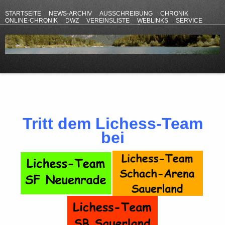
STARTSEITE
NEWS-ARCHIV
AUSSCHREIBUNG
CHRONIK
ONLINE-CHRONIK
DWZ
VEREINSLISTE
WEBLINKS
SERVICE
ANFAHRT
KONTAKT
DATENSCHUTZERKLÄRUNG
IMPRESSUM
Tritt dem Lichess-Team
bei