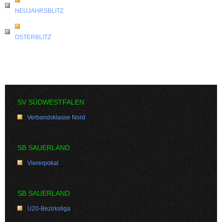
NEUJAHRSBLITZ
OSTERBLITZ
SV SÜDWESTFALEN
Verbandsklasse Nord
SB SAUERLAND
Viererpokal
SB SAUERLAND
U20-Bezirksliga