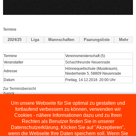
Termine
2024/25
Liga
Mannschaften
Paarungsliste
Mehr
Termine
Vereinsmeisterschaft (5)
Veranstalter
Schachfreunde Neuenrade
Hönnequellschule (Musikraum),
Adresse
Niederheide 5, 58809 Neuenrade
Datum
Freitag, 14.12.2018 20:00 Uhr
Zur Terminübersicht
Zurück
Um unsere Webseite für Sie optimal zu gestalten und
Powered by
ChessLeagueManager
fortlaufend verbessern zu können, verwenden wir
Cookies - nähere Informationen dazu und zu Ihren
Rechten als Benutzer finden Sie in unserer
Datenschutzerklärung. Klicken Sie auf "Akzeptieren",
wenn die Webseite Ihre Daten speichern soll. Wenn Sie