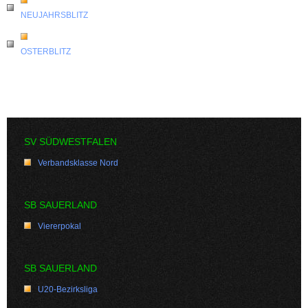
NEUJAHRSBLITZ
OSTERBLITZ
SV SÜDWESTFALEN
Verbandsklasse Nord
SB SAUERLAND
Viererpokal
SB SAUERLAND
U20-Bezirksliga