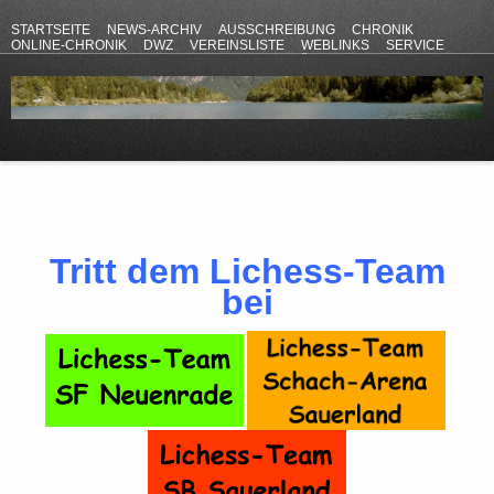
STARTSEITE
NEWS-ARCHIV
AUSSCHREIBUNG
CHRONIK
ONLINE-CHRONIK
DWZ
VEREINSLISTE
WEBLINKS
SERVICE
ANFAHRT
KONTAKT
DATENSCHUTZERKLÄRUNG
IMPRESSUM
Tritt dem Lichess-Team
bei