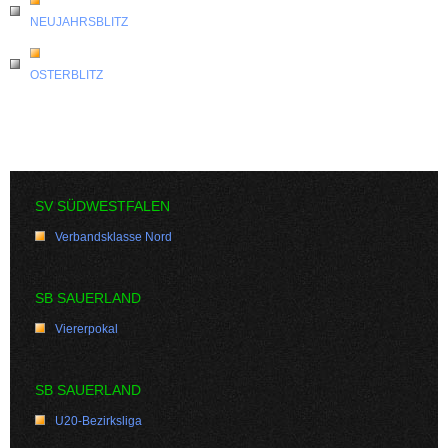
NEUJAHRSBLITZ
OSTERBLITZ
SV SÜDWESTFALEN
Verbandsklasse Nord
SB SAUERLAND
Viererpokal
SB SAUERLAND
U20-Bezirksliga