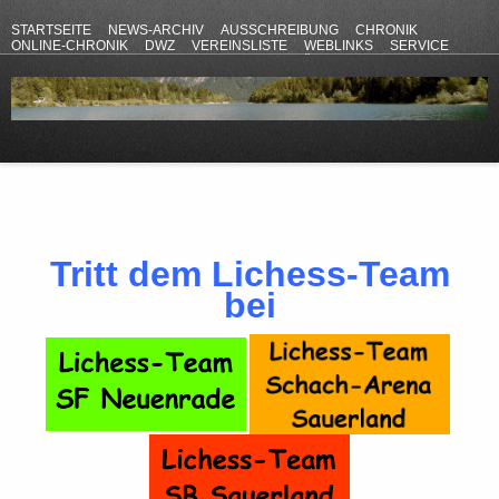
STARTSEITE
NEWS-ARCHIV
AUSSCHREIBUNG
CHRONIK
ONLINE-CHRONIK
DWZ
VEREINSLISTE
WEBLINKS
SERVICE
ANFAHRT
KONTAKT
DATENSCHUTZERKLÄRUNG
IMPRESSUM
Tritt dem Lichess-Team
bei