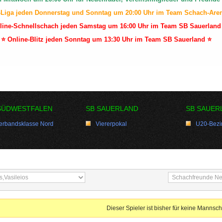
-Liga jeden Donnerstag und Sonntag um 20:00 Uhr im Team Schach-Are
line-Schnellschach jeden Samstag um 16:00 Uhr im Team SB Sauerland
⭐ Online-Blitz jeden Sonntag um 13:30 Uhr im Team SB Sauerland ⭐
SÜDWESTFALEN
SB SAUERLAND
SB SAUER
erbandsklasse Nord
Viererpokal
U20-Bezir
Dieser Spieler ist bisher für keine Mannsch