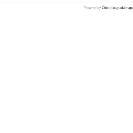
Powered by
ChessLeagueManage