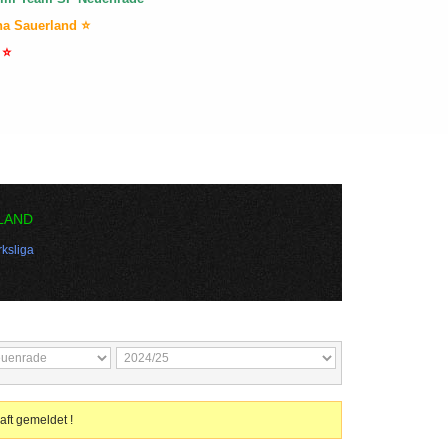
na Sauerland ⭐
 ⭐
LAND
ksliga
aft gemeldet !