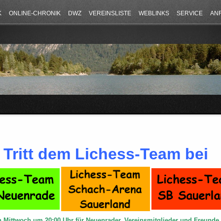
K
ONLINE-CHRONIK
DWZ
VEREINSLISTE
WEBLINKS
SERVICE
AN
Tritt dem Lichess-Team bei
n Mittwoch um 20:00 Uhr für Neuenrader, Vereinsmitglieder und Freund