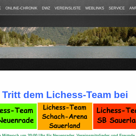
K
ONLINE-CHRONIK
DWZ
VEREINSLISTE
WEBLINKS
SERVICE
AN
Tritt dem Lichess-Team bei
n Mittwoch um 20:00 Uhr für Neuenrader, Vereinsmitglieder und Freund