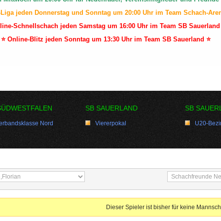
-Liga jeden Donnerstag und Sonntag um 20:00 Uhr im Team Schach-Are
line-Schnellschach jeden Samstag um 16:00 Uhr im Team SB Sauerland
⭐ Online-Blitz jeden Sonntag um 13:30 Uhr im Team SB Sauerland ⭐
SÜDWESTFALEN
SB SAUERLAND
SB SAUER
erbandsklasse Nord
Viererpokal
U20-Bezir
Dieser Spieler ist bisher für keine Mannsch