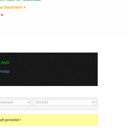
na Sauerland ⭐
 ⭐
LAND
ksliga
aft gemeldet !