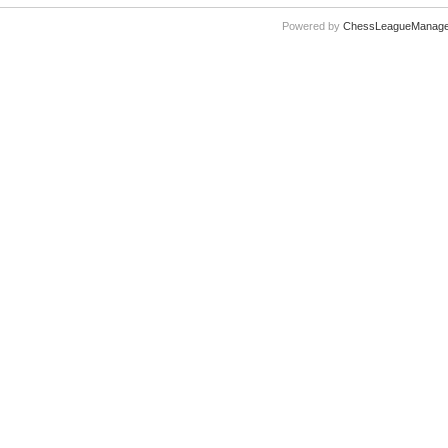
Powered by
ChessLeagueManage