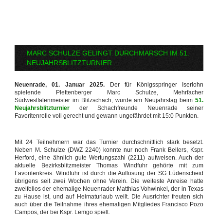
MARC SCHULZE GELINGT DURCHMARSCH IM 51.
NEUJAHRSBLITZTURNIER
Neuenrade, 01. Januar 2025.
Der für Königsspringer Iserlohn
spielende Plettenberger Marc Schulze, Mehrfacher
Südwestfalenmeister im Blitzschach, wurde am Neujahrstag beim
51.
Neujahrsblitzturnier
der Schachfreunde Neuenrade seiner
Favoritenrolle voll gerecht und gewann ungefährdet mit 15:0 Punkten.
Mit 24 Teilnehmern war das Turnier durchschnittlich stark besetzt.
Neben M. Schulze (DWZ 2240) konnte nur noch Frank Bellers, Kspr.
Herford, eine ähnlich gute Wertungszahl (2211) aufweisen. Auch der
aktuelle Bezirksblitzmeister Thomas Windfuhr gehörte mit zum
Favoritenkreis. Windfuhr ist durch die Auflösung der SG Lüdenscheid
übrigens seit zwei Wochen ohne Verein. Die weiteste Anreise hatte
zweifellos der ehemalige Neuenrader Matthias Vohwinkel, der in Texas
zu Hause ist, und auf Heimaturlaub weilt. Die Ausrichter freuten sich
auch über die Teilnahme ihres ehemaligen Mitgliedes Francisco Pozo
Campos, der bei Kspr. Lemgo spielt.