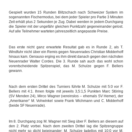
Gespielt wurden 15 Runden Blitzschach nach Schweizer System im
sogenannten Fischermodus, bei dem jeder Spieler pro Partie 3 Minuten
Zeit erhält plus 2 Sekunden je Zug. Dabei werden in jedem Durchgang
die Spieler mit der ungefähr gleichen Punktzahl gegeneinander gelost.
Auf alle Teilnehmer warteten jahreszeitlich angepasste Preise.
Das erste nicht ganz erwartete Resultat gab es in Runde 2, als T.
Windfuhr nicht über ein Remis gegen Neuenrades Christian Midderhoff
hinaus kam. Genauso erging es ihm direkt danach gegen den nächsten
Neuenrader Walter Cordes. Die 3. Runde sah auch das wohl schon
vorentscheidende Spitzenspiel, das M. Schulze gegen F. Bellers
gewann.
Nach dem ersten Drittel des Turniers führte M. Schulze mit 5:0 vor F.
Bellers mit 4:1. Ihnen folgte mit jeweils 3,5:1,5 Punkten Marc Störing
(SV Menden 24), Mirco Wagner (vereinslos – ehemals SV Hemer), der
„Amerikaner“ M. Vohwinkel sowie Frank Wichmann und C. Midderhoff
(beide SF Neuenrade).
Im 8. Durchgang zog M. Wagner mit Sieg über F. Bellers an diesem auf
den 2. Platz vorbei. Nach dem zweiten Drittel lag die Spitzengruppe
nicht mehr so dicht beieinander: M. Schulze tadellos mit 10:0 vor M.