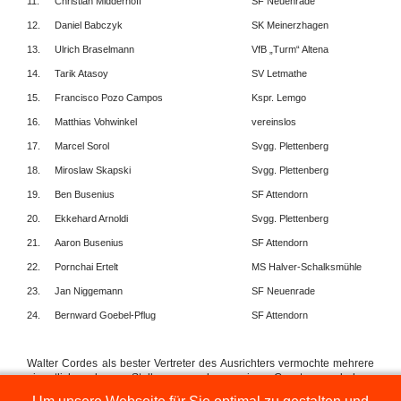
11.
Christian Midderhoff
SF Neuenrade
12.
Daniel Babczyk
SK Meinerzhagen
13.
Ulrich Braselmann
VfB „Turm“ Altena
14.
Tarik Atasoy
SV Letmathe
15.
Francisco Pozo Campos
Kspr. Lemgo
16.
Matthias Vohwinkel
vereinslos
17.
Marcel Sorol
Svgg. Plettenberg
18.
Miroslaw Skapski
Svgg. Plettenberg
19.
Ben Busenius
SF Attendorn
20.
Ekkehard Arnoldi
Svgg. Plettenberg
21.
Aaron Busenius
SF Attendorn
22.
Pornchai Ertelt
MS Halver-Schalksmühle
23.
Jan Niggemann
SF Neuenrade
24.
Bernward Goebel-Pflug
SF Attendorn
Walter Cordes als bester Vertreter des Ausrichters vermochte mehrere
eigentlich verlorene Stellungen noch zu seinen Gunsten zu drehen.
Erfreulich, dass Neuenrades Schachnovize Jan Niggemann noch den