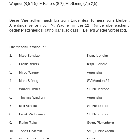
Wagner (8,5:1,5), F. Bellers (8:2), M. Störing (7,5:2,5).
Diese Vier sollten auch bis zum Ende des Turniers vorn bleiben.
Allerdings verlor noch M. Wagner in der 12. Runde überraschend
gegen Plettenbergs Ratho Rahs, so dass F. Bellers wieder vorbei zog.
Die Abschlusstabelle:
1.
Marc Schulze
Kspr. Iserlohn
2.
Frank Bellers
Kspr. Herford
3.
Mirco Wagner
vereinslos
4.
Marc Störing
SV Menden 24
5.
Walter Cordes
SF Neuenrade
6.
Thomas Windfuhr
vereinslos
7.
Rolf Schulte
SF Neuenrade
8.
Frank Wichmann
SF Neuenrade
9.
Ratho Rahs
Svgg. Plettenberg
10.
Jonas Hollstein
VfB „Turm“ Altena