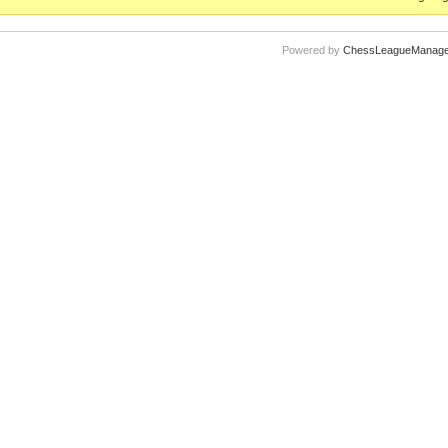
Powered by
ChessLeagueManage