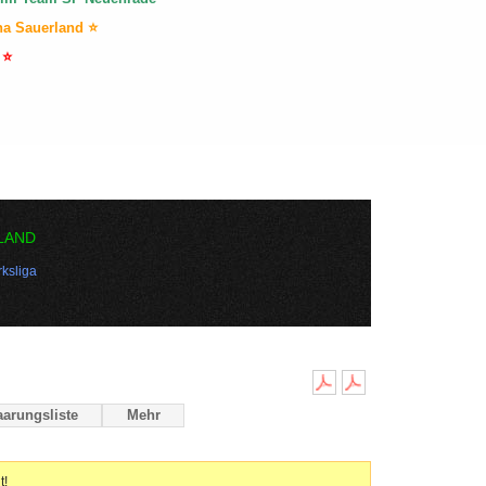
na Sauerland ⭐
 ⭐
LAND
ksliga
arungsliste
Mehr
t!