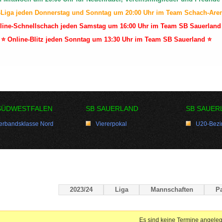
-Liga jeden Donnerstag und Sonntag um 20:00 Uhr im Team Schach-Are
line-Schnellschach jeden Samstag um 16:00 Uhr im Team SB Sauerland
⭐ Online-Blitz jeden Sonntag um 13:30 Uhr im Team SB Sauerland ⭐
SÜDWESTFALEN
SB SAUERLAND
SB SAUER
erbandsklasse Nord
Viererpokal
U20-Bezir
2023/24
Liga
Mannschaften
Pa
Es sind keine Termine angeleg