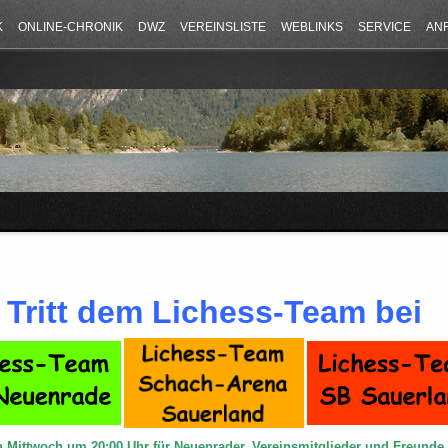
K
ONLINE-CHRONIK
DWZ
VEREINSLISTE
WEBLINKS
SERVICE
AN
Tritt dem Lichess-Team bei
n Mittwoch um 20:00 Uhr für Neuenrader, Vereinsmitglieder und Freund