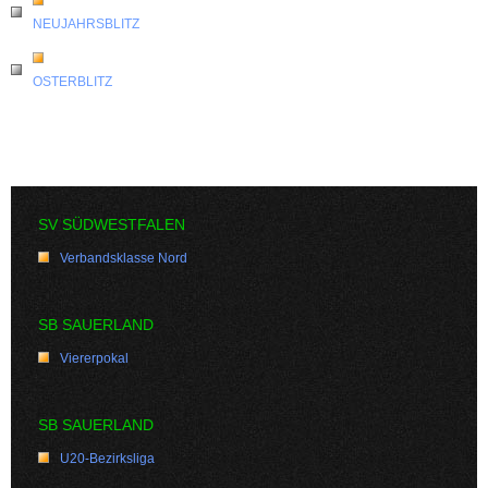
NEUJAHRSBLITZ
OSTERBLITZ
SV SÜDWESTFALEN
Verbandsklasse Nord
SB SAUERLAND
Viererpokal
SB SAUERLAND
U20-Bezirksliga