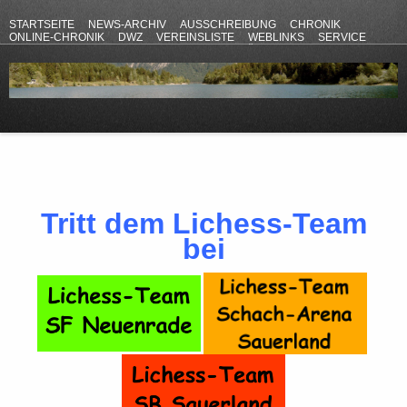
STARTSEITE
NEWS-ARCHIV
AUSSCHREIBUNG
CHRONIK
ONLINE-CHRONIK
DWZ
VEREINSLISTE
WEBLINKS
SERVICE
ANFAHRT
KONTAKT
DATENSCHUTZERKLÄRUNG
IMPRESSUM
Tritt dem Lichess-Team
bei