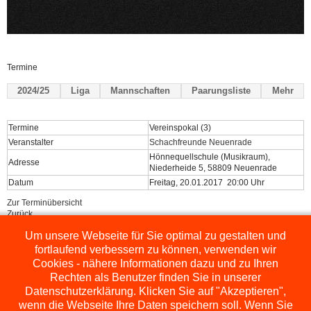
Termine
2024/25
Liga
Mannschaften
Paarungsliste
Mehr
Termine
Vereinspokal (3)
Veranstalter
Schachfreunde Neuenrade
Hönnequellschule (Musikraum),
Adresse
Niederheide 5, 58809 Neuenrade
Datum
Freitag, 20.01.2017 20:00 Uhr
Zur Terminübersicht
Zurück
Um unsere Webseite für Sie optimal zu gestalten und
Powered by
ChessLeagueManager
fortlaufend verbessern zu können, verwenden wir
Cookies - nähere Informationen dazu und zu Ihren
Rechten als Benutzer finden Sie in unserer
Datenschutzerklärung. Klicken Sie auf "Akzeptieren",
wenn die Webseite Ihre Daten speichern soll. Wenn Sie