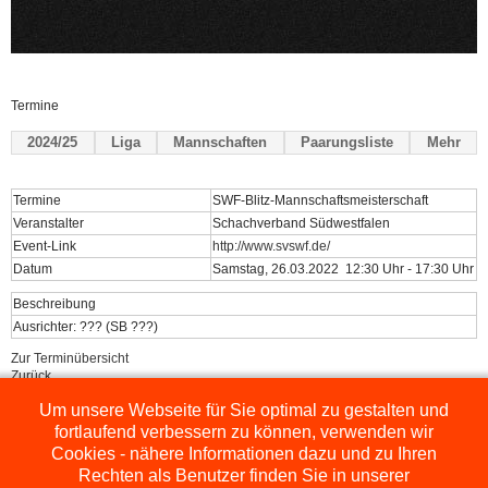
Termine
2024/25
Liga
Mannschaften
Paarungsliste
Mehr
Termine
SWF-Blitz-Mannschaftsmeisterschaft
Veranstalter
Schachverband Südwestfalen
Event-Link
http://www.svswf.de/
Datum
Samstag, 26.03.2022 12:30 Uhr - 17:30 Uhr
Beschreibung
Ausrichter: ??? (SB ???)
Zur Terminübersicht
Zurück
Um unsere Webseite für Sie optimal zu gestalten und
Powered by
ChessLeagueManager
fortlaufend verbessern zu können, verwenden wir
Cookies - nähere Informationen dazu und zu Ihren
Rechten als Benutzer finden Sie in unserer