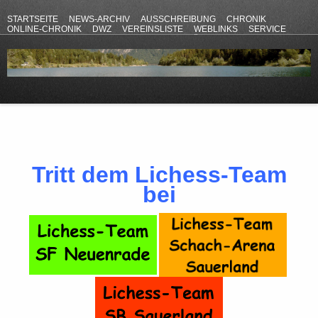
STARTSEITE
NEWS-ARCHIV
AUSSCHREIBUNG
CHRONIK
ONLINE-CHRONIK
DWZ
VEREINSLISTE
WEBLINKS
SERVICE
ANFAHRT
KONTAKT
DATENSCHUTZERKLÄRUNG
IMPRESSUM
Tritt dem Lichess-Team
bei