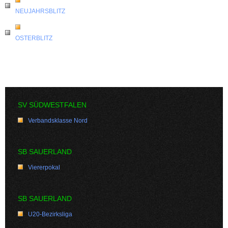
NEUJAHRSBLITZ
OSTERBLITZ
SV SÜDWESTFALEN
Verbandsklasse Nord
SB SAUERLAND
Viererpokal
SB SAUERLAND
U20-Bezirksliga