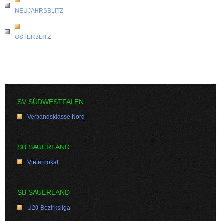
NEUJAHRSBLITZ
OSTERBLITZ
SV SÜDWESTFALEN
Verbandsklasse Nord
SB SAUERLAND
Viererpokal
SB SAUERLAND
U20-Bezirksliga