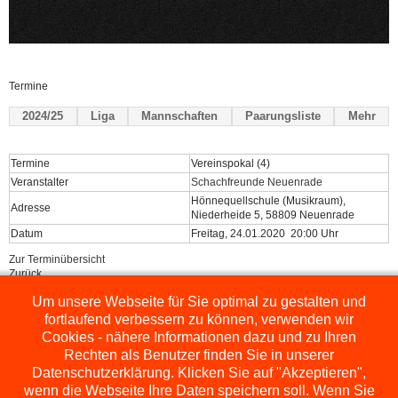
Termine
2024/25
Liga
Mannschaften
Paarungsliste
Mehr
Termine
Vereinspokal (4)
Veranstalter
Schachfreunde Neuenrade
Hönnequellschule (Musikraum),
Adresse
Niederheide 5, 58809 Neuenrade
Datum
Freitag, 24.01.2020 20:00 Uhr
Zur Terminübersicht
Zurück
Um unsere Webseite für Sie optimal zu gestalten und
Powered by
ChessLeagueManager
fortlaufend verbessern zu können, verwenden wir
Cookies - nähere Informationen dazu und zu Ihren
Rechten als Benutzer finden Sie in unserer
Datenschutzerklärung. Klicken Sie auf "Akzeptieren",
wenn die Webseite Ihre Daten speichern soll. Wenn Sie