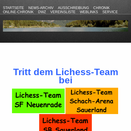
STARTSEITE
NEWS-ARCHIV
AUSSCHREIBUNG
CHRONIK
ONLINE-CHRONIK
DWZ
VEREINSLISTE
WEBLINKS
SERVICE
ANFAHRT
KONTAKT
DATENSCHUTZERKLÄRUNG
IMPRESSUM
Tritt dem Lichess-Team
bei