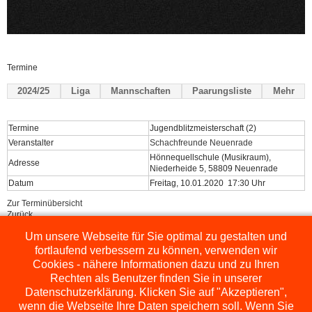
Termine
2024/25
Liga
Mannschaften
Paarungsliste
Mehr
Termine
Jugendblitzmeisterschaft (2)
Veranstalter
Schachfreunde Neuenrade
Hönnequellschule (Musikraum),
Adresse
Niederheide 5, 58809 Neuenrade
Datum
Freitag, 10.01.2020 17:30 Uhr
Zur Terminübersicht
Zurück
Um unsere Webseite für Sie optimal zu gestalten und
Powered by
ChessLeagueManager
fortlaufend verbessern zu können, verwenden wir
Cookies - nähere Informationen dazu und zu Ihren
Rechten als Benutzer finden Sie in unserer
Datenschutzerklärung. Klicken Sie auf "Akzeptieren",
wenn die Webseite Ihre Daten speichern soll. Wenn Sie