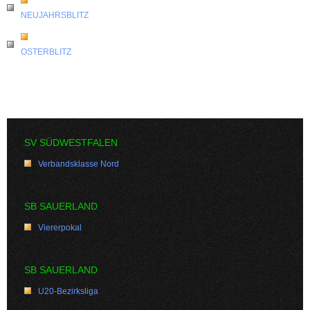
NEUJAHRSBLITZ
OSTERBLITZ
SV SÜDWESTFALEN
Verbandsklasse Nord
SB SAUERLAND
Viererpokal
SB SAUERLAND
U20-Bezirksliga