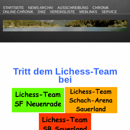
STARTSEITE
NEWS-ARCHIV
AUSSCHREIBUNG
CHRONIK
ONLINE-CHRONIK
DWZ
VEREINSLISTE
WEBLINKS
SERVICE
ANFAHRT
KONTAKT
DATENSCHUTZERKLÄRUNG
IMPRESSUM
Tritt dem Lichess-Team
bei