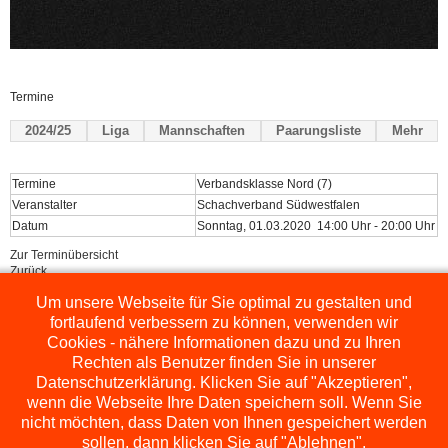
Termine
2024/25
Liga
Mannschaften
Paarungsliste
Mehr
Termine
Verbandsklasse Nord (7)
Veranstalter
Schachverband Südwestfalen
Datum
Sonntag, 01.03.2020 14:00 Uhr - 20:00 Uhr
Zur Terminübersicht
Zurück
Um unsere Webseite für Sie optimal zu gestalten und
Powered by
ChessLeagueManager
fortlaufend verbessern zu können, verwenden wir
Cookies - nähere Informationen dazu und zu Ihren
Rechten als Benutzer finden Sie in unserer
Datenschutzerklärung. Klicken Sie auf "Akzeptieren",
wenn die Webseite Ihre Daten speichern soll. Wenn Sie
nicht möchten, dass Daten von Ihnen gespeichert werden
sollen, dann klicken Sie auf "Ablehnen".