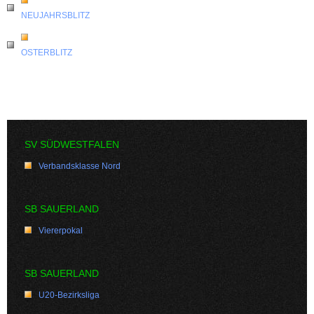
NEUJAHRSBLITZ
OSTERBLITZ
SV SÜDWESTFALEN
Verbandsklasse Nord
SB SAUERLAND
Viererpokal
SB SAUERLAND
U20-Bezirksliga