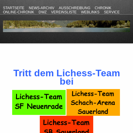
STARTSEITE
NEWS-ARCHIV
AUSSCHREIBUNG
CHRONIK
ONLINE-CHRONIK
DWZ
VEREINSLISTE
WEBLINKS
SERVICE
ANFAHRT
KONTAKT
DATENSCHUTZERKLÄRUNG
IMPRESSUM
Tritt dem Lichess-Team
bei