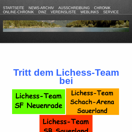
STARTSEITE
NEWS-ARCHIV
AUSSCHREIBUNG
CHRONIK
ONLINE-CHRONIK
DWZ
VEREINSLISTE
WEBLINKS
SERVICE
ANFAHRT
KONTAKT
DATENSCHUTZERKLÄRUNG
IMPRESSUM
Tritt dem Lichess-Team
bei