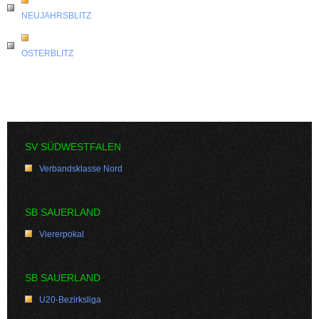
NEUJAHRSBLITZ
OSTERBLITZ
SV SÜDWESTFALEN
Verbandsklasse Nord
SB SAUERLAND
Viererpokal
SB SAUERLAND
U20-Bezirksliga