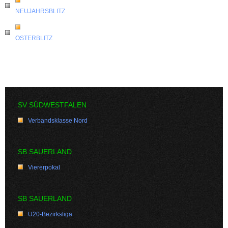
NEUJAHRSBLITZ
OSTERBLITZ
SV SÜDWESTFALEN
Verbandsklasse Nord
SB SAUERLAND
Viererpokal
SB SAUERLAND
U20-Bezirksliga