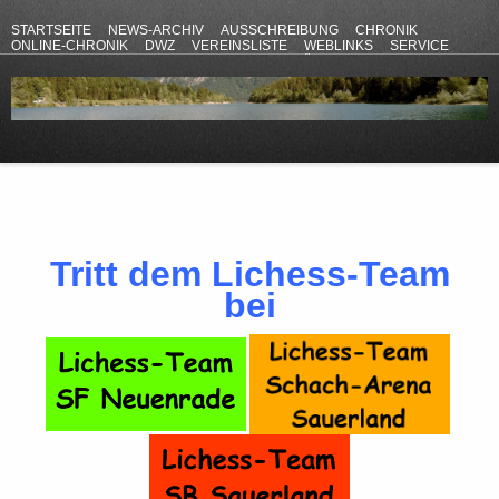
STARTSEITE
NEWS-ARCHIV
AUSSCHREIBUNG
CHRONIK
ONLINE-CHRONIK
DWZ
VEREINSLISTE
WEBLINKS
SERVICE
ANFAHRT
KONTAKT
DATENSCHUTZERKLÄRUNG
IMPRESSUM
Tritt dem Lichess-Team
bei