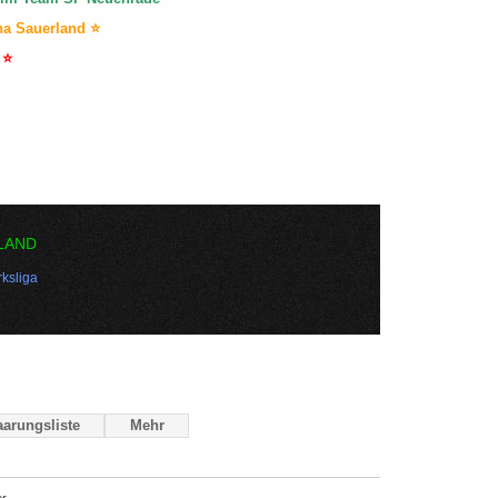
na Sauerland ⭐
 ⭐
LAND
ksliga
arungsliste
Mehr
r