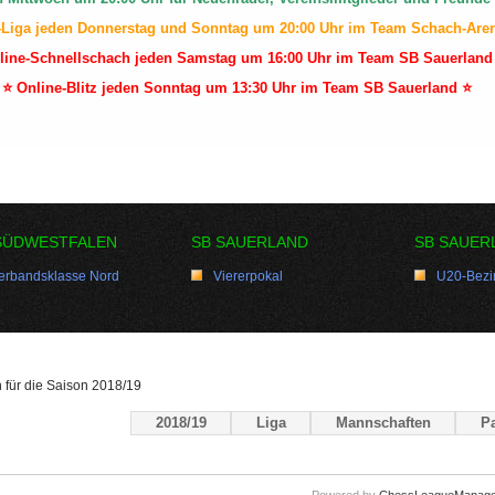
-Liga jeden Donnerstag und Sonntag um 20:00 Uhr im Team Schach-Are
line-Schnellschach jeden Samstag um 16:00 Uhr im Team SB Sauerland
⭐ Online-Blitz jeden Sonntag um 13:30 Uhr im Team SB Sauerland ⭐
SÜDWESTFALEN
SB SAUERLAND
SB SAUER
erbandsklasse Nord
Viererpokal
U20-Bezir
n für die Saison 2018/19
2018/19
Liga
Mannschaften
Pa
Powered by
ChessLeagueManage