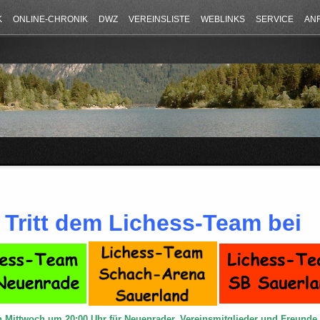
K
ONLINE-CHRONIK
DWZ
VEREINSLISTE
WEBLINKS
SERVICE
AN
Tritt dem Lichess-Team bei
n Mittwoch um 20:00 Uhr für Neuenrader, Vereinsmitglieder und Freund