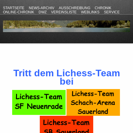
STARTSEITE
NEWS-ARCHIV
AUSSCHREIBUNG
CHRONIK
ONLINE-CHRONIK
DWZ
VEREINSLISTE
WEBLINKS
SERVICE
ANFAHRT
KONTAKT
DATENSCHUTZERKLÄRUNG
IMPRESSUM
Tritt dem Lichess-Team
bei