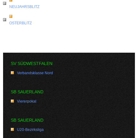
NEUJAHRSBLITZ
OSTERBLITZ
SV SÜDWESTFALEN
Verbandsklasse Nord
SB SAUERLAND
Viererpokal
SB SAUERLAND
U20-Bezirksliga