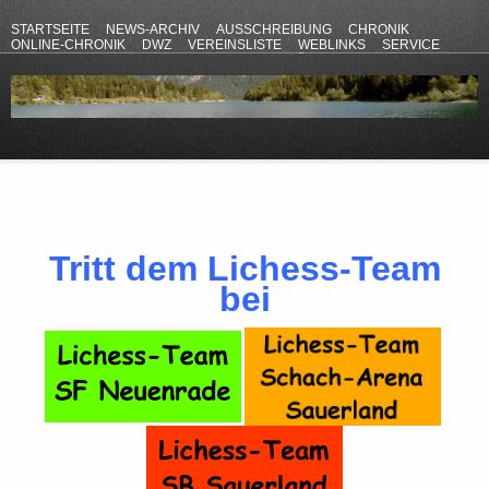
STARTSEITE
NEWS-ARCHIV
AUSSCHREIBUNG
CHRONIK
ONLINE-CHRONIK
DWZ
VEREINSLISTE
WEBLINKS
SERVICE
ANFAHRT
KONTAKT
DATENSCHUTZERKLÄRUNG
IMPRESSUM
Tritt dem Lichess-Team
bei