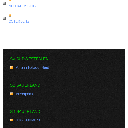
NEUJAHRSBLITZ
OSTERBLITZ
SV SÜDWESTFALEN
Verbandsklasse Nord
SB SAUERLAND
Viererpokal
SB SAUERLAND
U20-Bezirksliga