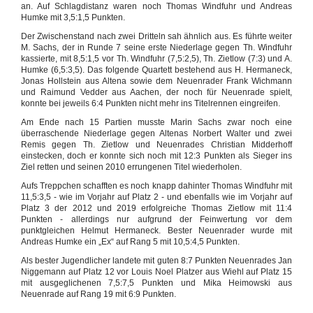
an. Auf Schlagdistanz waren noch Thomas Windfuhr und Andreas
Humke mit 3,5:1,5 Punkten.
Der Zwischenstand nach zwei Dritteln sah ähnlich aus. Es führte weiter
M. Sachs, der in Runde 7 seine erste Niederlage gegen Th. Windfuhr
kassierte, mit 8,5:1,5 vor Th. Windfuhr (7,5:2,5), Th. Zietlow (7:3) und A.
Humke (6,5:3,5). Das folgende Quartett bestehend aus H. Hermaneck,
Jonas Hollstein aus Altena sowie dem Neuenrader Frank Wichmann
und Raimund Vedder aus Aachen, der noch für Neuenrade spielt,
konnte bei jeweils 6:4 Punkten nicht mehr ins Titelrennen eingreifen.
Am Ende nach 15 Partien musste Marin Sachs zwar noch eine
überraschende Niederlage gegen Altenas Norbert Walter und zwei
Remis gegen Th. Zietlow und Neuenrades Christian Midderhoff
einstecken, doch er konnte sich noch mit 12:3 Punkten als Sieger ins
Ziel retten und seinen 2010 errungenen Titel wiederholen.
Aufs Treppchen schafften es noch knapp dahinter Thomas Windfuhr mit
11,5:3,5 - wie im Vorjahr auf Platz 2 - und ebenfalls wie im Vorjahr auf
Platz 3 der 2012 und 2019 erfolgreiche Thomas Zietlow mit 11:4
Punkten - allerdings nur aufgrund der Feinwertung vor dem
punktgleichen Helmut Hermaneck. Bester Neuenrader wurde mit
Andreas Humke ein „Ex“ auf Rang 5 mit 10,5:4,5 Punkten.
Als bester Jugendlicher landete mit guten 8:7 Punkten Neuenrades Jan
Niggemann auf Platz 12 vor Louis Noel Platzer aus Wiehl auf Platz 15
mit ausgeglichenen 7,5:7,5 Punkten und Mika Heimowski aus
Neuenrade auf Rang 19 mit 6:9 Punkten.