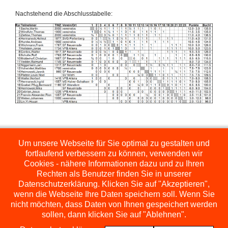
Nachstehend die Abschlusstabelle:
Zurück
Weiter
Um unsere Webseite für Sie optimal zu gestalten und
fortlaufend verbessern zu können, verwenden wir
Cookies - nähere Informationen dazu und zu Ihren
Rechten als Benutzer finden Sie in unserer
Datenschutzerklärung. Klicken Sie auf "Akzeptieren",
wenn die Webseite Ihre Daten speichern soll. Wenn Sie
nicht möchten, dass Daten von Ihnen gespeichert werden
sollen, dann klicken Sie auf "Ablehnen".