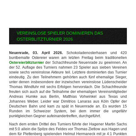
VEREINSLOSE SPIELER DOMINIEREN DAS
OSTERBLITZTURNIER 2026
Neuenrade, 03. April 2026.
Schokoladenosterhasen und 420
buntbemalte Ostereier waren am letzten Freitag beim traditionellen
Ostereierblitzturnier
der Schachfreunde Neuenrade zu gewinnen. An
der 52. Auflage des Turniers nahmen 23 Spieler aus sieben Vereinen
sowie sechs vereinslose Akteure teil. Letztere dominierten das Turnier
eindeutig. Zu den Teilnehmern gehörten auch fünf ehemalige Sieger,
unter denen insbesondere der inzwischen vereinslose Lüdenscheider
Thomas Windfuhr mit sechs Erfolgen hervorstach. Die Schachfreunde
freuten sich auch auf die Teilnahme der ehemaligen Vereinsmitglieder
Andreas Humke aus Berlin, Matthias Vohwinkel aus Texas und
Johannes Weber. Leider war Dimitrios Lanaras aus Köln Opfer der
Deutschen Bahn und kam zu spät in Neuenrade an. Es wurden 15
Runden im Schweizer System, bei dem immer die ungefähr
punktgleichen Gegner aufeinandertreffen, durchgeführt.
Nach dem ersten Drittel des Turniers führte der Hagener Martin Sachs
mit 5:0 allein die Spitze des Feldes vor Thomas Zietlow aus Hagen und
dem für Plettenberg spielenden Helmut Hermaneck mit je 4:1 Punkten