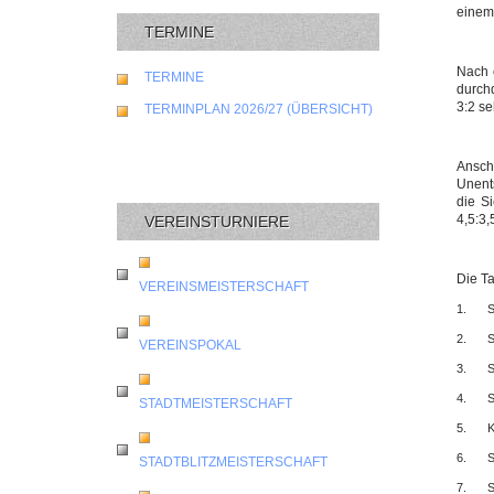
einem
TERMINE
Nach 
TERMINE
durchd
3:2 se
TERMINPLAN 2026/27 (ÜBERSICHT)
Ansch
Unents
die S
4,5:3,
VEREINSTURNIERE
Die T
VEREINSMEISTERSCHAFT
1.
S
2.
S
VEREINSPOKAL
3.
S
4.
S
STADTMEISTERSCHAFT
5.
K
6.
S
STADTBLITZMEISTERSCHAFT
7.
S