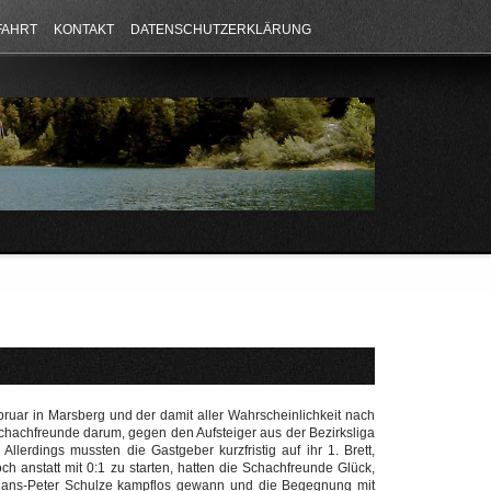
FAHRT
KONTAKT
DATENSCHUTZERKLÄRUNG
ruar in Marsberg und der damit aller Wahrscheinlichkeit nach
chachfreunde darum, gegen den Aufsteiger aus der Bezirksliga
llerdings mussten die Gastgeber kurzfristig auf ihr 1. Brett,
ch anstatt mit 0:1 zu starten, hatten die Schachfreunde Glück,
s Hans-Peter Schulze kampflos gewann und die Begegnung mit