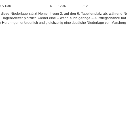
SV Dahl
6
12:36
0:12
 diese Niederlage stürzt Hemer II vom 2. auf den 6. Tabellenplatz ab, während 
 Hagen/Wetter plötzlich wieder eine – wenn auch geringe – Aufstiegschance hat. 
n Herdringen erforderlich und gleichzeitig eine deutliche Niederlage von Marsber