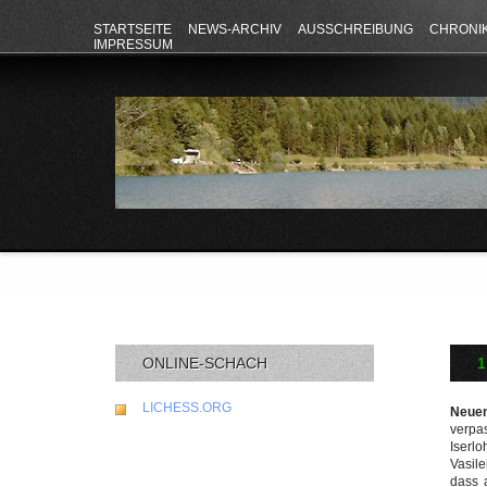
STARTSEITE
NEWS-ARCHIV
AUSSCHREIBUNG
CHRONI
IMPRESSUM
ONLINE-SCHACH
1
LICHESS.ORG
Neuen
verpa
Iserl
Vasile
dass 