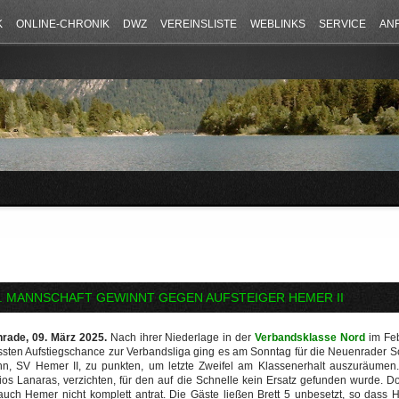
K
ONLINE-CHRONIK
DWZ
VEREINSLISTE
WEBLINKS
SERVICE
AN
. MANNSCHAFT GEWINNT GEGEN AUFSTEIGER HEMER II
rade, 09. März 2025.
Nach ihrer Niederlage in der
Verbandsklasse Nord
im Feb
ssten Aufstiegschance zur Verbandsliga ging es am Sonntag für die Neuenrader S
ohn, SV Hemer II, zu punkten, um letzte Zweifel am Klassenerhalt auszuräumen. A
ios Lanaras, verzichten, für den auf die Schnelle kein Ersatz gefunden wurde. Do
auch Hemer nicht komplett antrat. Die Gäste ließen Brett 5 unbesetzt, so das