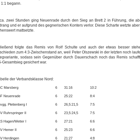
 1:1 begann.
ca. zwei Stunden ging Neuenrade durch den Sieg an Brett 2 in Führung, die aber 
rang und er aufgrund des gegnerischen Konters verlor. Diese Scharte wetzte aber
henswert mattsetzte.
ließend folgte das Remis von Rolf Schulte und auch der etwas besser steh
chieden zum 4:3-Zwischenstand an, weil Peter Olszewski in der letzten noch lauf
iegvariante, sodass sein Gegenüber durch Dauerschach noch das Remis schaffte
5-Gesamtsieg gesichert war.
abelle der Verbandsklasse Nord:
C Marsberg
6
31:16
10:2
F Neuenrade
6
25:22
8:4
vgg. Plettenberg I
6
26,5:21,5
7:5
V Ruhrspringer II
6
23,5:24,5
7:5
S Hagen/Wetter I
6
27:21
6:6
V Hemer II
6
25:23
6:6
V Herdingen
6
21:27
4:8