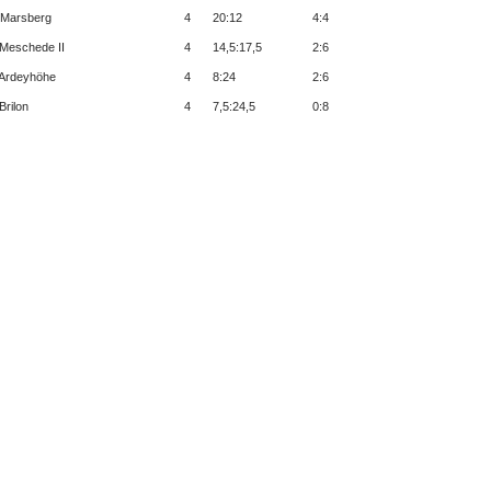
Marsberg
4
20:12
4:4
Meschede II
4
14,5:17,5
2:6
Ardeyhöhe
4
8:24
2:6
Brilon
4
7,5:24,5
0:8