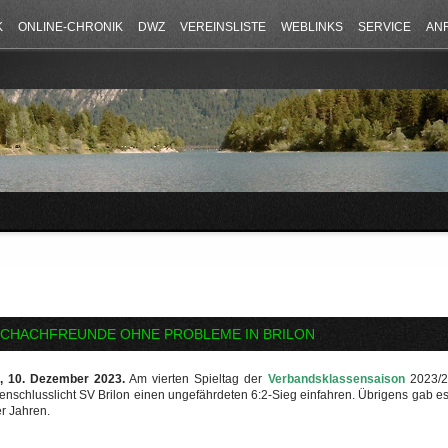
K
ONLINE-CHRONIK
DWZ
VEREINSLISTE
WEBLINKS
SERVICE
AN
CHACHFREUNDE OHNE PROBLEME IN BRILON
n, 10. Dezember 2023.
Am vierten Spieltag der
Verbandsklassensaison
2023/2
enschlusslicht SV Brilon einen ungefährdeten 6:2-Sieg einfahren. Übrigens gab e
er Jahren.