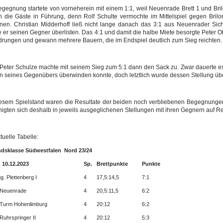
gegnung startete von vorneherein mit einem 1:1, weil Neuenrade Brett 1 und Bril
n die Gäste in Führung, denn Rolf Schulte vermochte im Mittelspiel gegen Bri
nen. Christian Midderhoff ließ nicht lange danach das 3:1 aus Neuenrader Sic
 er seinen Gegner überlisten. Das 4:1 und damit die halbe Miete besorgte Peter O
drungen und gewann mehrere Bauern, die im Endspiel deutlich zum Sieg reichten.
eter Schulze machte mit seinem Sieg zum 5:1 dann den Sack zu. Zwar dauerte es no
n seines Gegenübers überwinden konnte, doch letztlich wurde dessen Stellung übe
iesem Spielstand waren die Resultate der beiden noch verbliebenen Begegnunge
nigten sich deshalb in jeweils ausgeglichenen Stellungen mit ihren Gegnern auf 
tuelle Tabelle:
ndsklasse Südwestfalen Nord 23/24
 10.12.2023
Sp.
Brettpunkte
Punkte
g. Plettenberg I
4
17,5:14,5
7:1
Neuenrade
4
20,5:11,5
6:2
Turm Hohenlimburg
4
20:12
6:2
Ruhrspringer II
4
20:12
5:3