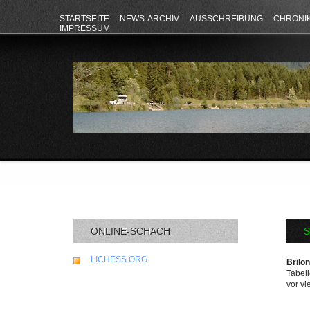
STARTSEITE
NEWS-ARCHIV
AUSSCHREIBUNG
CHRONI
IMPRESSUM
ONLINE-SCHACH
S
LICHESS.ORG
Brilo
Tabell
vor vi