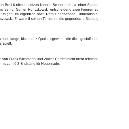
on Brett 6 nicht besetzen konnte. Schon nach ca. einer Stunde
lons Senior Günter Ronczkowski entscheidend zwei Figuren zu
ht folgen. Im eigentlich nach Remis riechenden Turmendspiel
lszewski. Er war mit seinen Türmen in die gegnerische Stellung
ch lange, bis er trotz Qualitätsgewinns die dicht gestaffelten
rspielt.
n von Frank Wichmann und Walter Cordes nicht mehr relevant.
Remis zum 6:2-Endstand für Neuenrade.