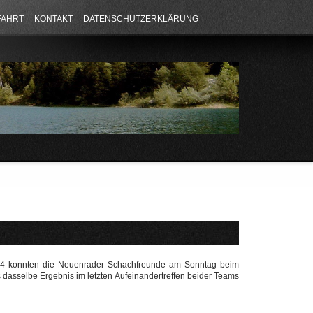
FAHRT
KONTAKT
DATENSCHUTZERKLÄRUNG
4 konnten die Neuenrader Schachfreunde am Sonntag beim
s dasselbe Ergebnis im letzten Aufeinandertreffen beider Teams