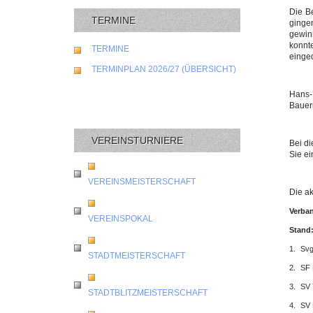
Die Be
TERMINE
ginge
gewin
konnte
TERMINE
einge
TERMINPLAN 2026/27 (ÜBERSICHT)
Hans-P
Bauer
VEREINSTURNIERE
Bei d
Sie ei
VEREINSMEISTERSCHAFT
Die ak
Verba
VEREINSPOKAL
Stand:
1.
Svg
STADTMEISTERSCHAFT
2.
SF 
3.
SV 
STADTBLITZMEISTERSCHAFT
4.
SV 