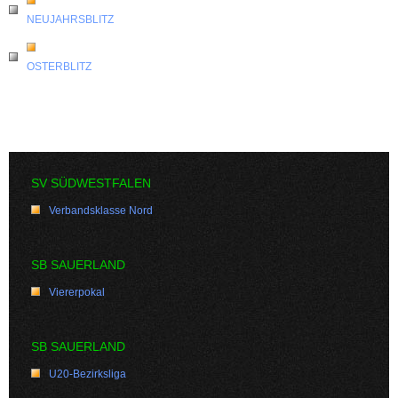
NEUJAHRSBLITZ
OSTERBLITZ
SV SÜDWESTFALEN
Verbandsklasse Nord
SB SAUERLAND
Viererpokal
SB SAUERLAND
U20-Bezirksliga