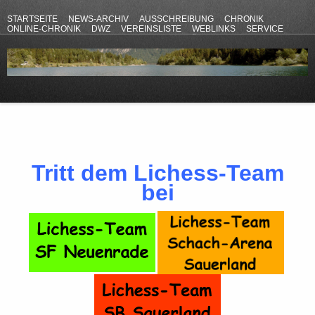
STARTSEITE
NEWS-ARCHIV
AUSSCHREIBUNG
CHRONIK
ONLINE-CHRONIK
DWZ
VEREINSLISTE
WEBLINKS
SERVICE
ANFAHRT
KONTAKT
DATENSCHUTZERKLÄRUNG
IMPRESSUM
Tritt dem Lichess-Team
bei