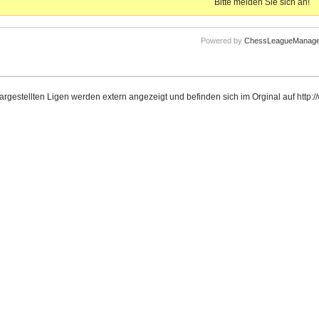
Bitte melden Sie sich an!
Powered by
ChessLeagueManage
dargestellten Ligen werden extern angezeigt und befinden sich im Orginal auf
http: