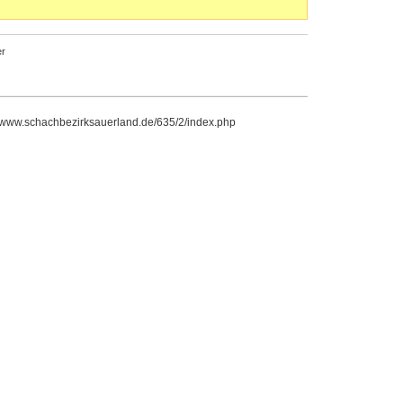
r
//www.schachbezirksauerland.de/635/2/index.php