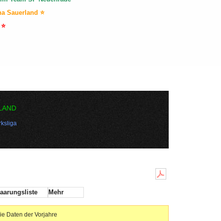
na Sauerland ⭐
 ⭐
LAND
ksliga
aarungsliste
Mehr
ie Daten der Vorjahre