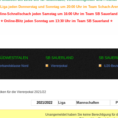
-Liga jeden Donnerstag und Sonntag um 20:00 Uhr im Team Schach-Are
line-Schnellschach jeden Samstag um 16:00 Uhr im Team SB Sauerland
⭐ Online-Blitz jeden Sonntag um 13:30 Uhr im Team SB Sauerland ⭐
SÜDWESTFALEN
SB SAUERLAND
SB SAUER
erbandsklasse Nord
Viererpokal
U20-Bezir
tiken für die Viererpokal 2021/22
2021/2022
Liga
Mannschaften
P
Unangemeldet haben Sie keine Berechtigung für d