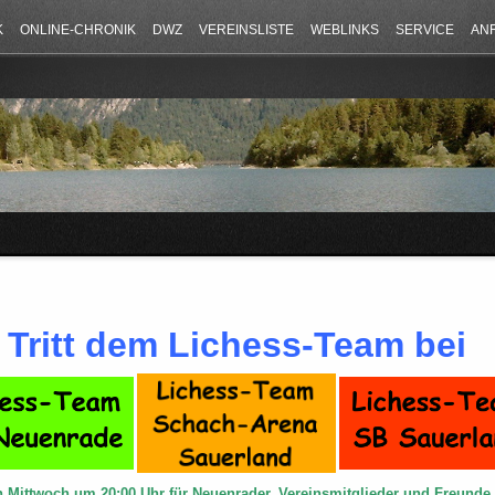
K
ONLINE-CHRONIK
DWZ
VEREINSLISTE
WEBLINKS
SERVICE
AN
Tritt dem Lichess-Team bei
n Mittwoch um 20:00 Uhr für Neuenrader, Vereinsmitglieder und Freund