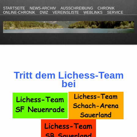
STARTSEITE
NEWS-ARCHIV
AUSSCHREIBUNG
CHRONIK
ONLINE-CHRONIK
DWZ
VEREINSLISTE
WEBLINKS
SERVICE
ANFAHRT
KONTAKT
DATENSCHUTZERKLÄRUNG
IMPRESSUM
Tritt dem Lichess-Team
bei