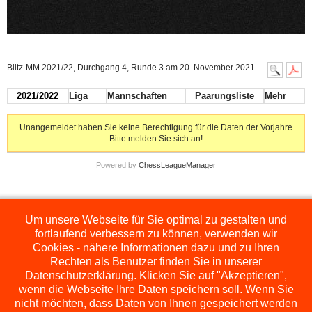
Blitz-MM 2021/22, Durchgang 4, Runde 3 am 20. November 2021
2021/2022
Liga
Mannschaften
Paarungsliste
Mehr
Unangemeldet haben Sie keine Berechtigung für die Daten der Vorjahre
Bitte melden Sie sich an!
Powered by
ChessLeagueManager
Um unsere Webseite für Sie optimal zu gestalten und
Die hier dargestellten Ligen werden extern angezeigt und befinden sich im
Orginal auf
http://www.schachbezirksauerland.de/635/2/index.php
fortlaufend verbessern zu können, verwenden wir
Cookies - nähere Informationen dazu und zu Ihren
Rechten als Benutzer finden Sie in unserer
Datenschutzerklärung. Klicken Sie auf "Akzeptieren",
wenn die Webseite Ihre Daten speichern soll. Wenn Sie
nicht möchten, dass Daten von Ihnen gespeichert werden