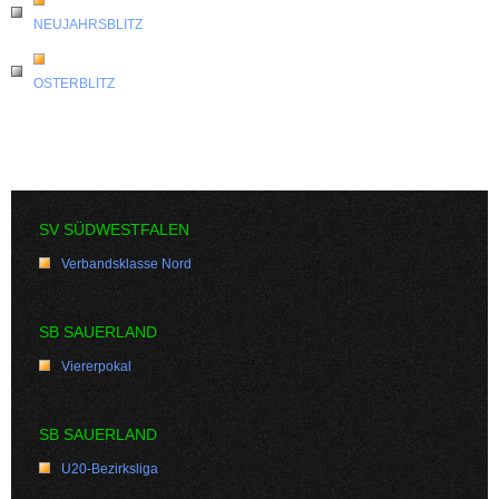
NEUJAHRSBLITZ
OSTERBLITZ
SV SÜDWESTFALEN
Verbandsklasse Nord
SB SAUERLAND
Viererpokal
SB SAUERLAND
U20-Bezirksliga