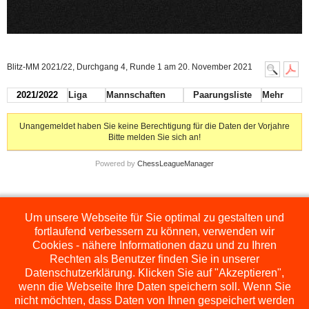
Blitz-MM 2021/22, Durchgang 4, Runde 1 am 20. November 2021
2021/2022
Liga
Mannschaften
Paarungsliste
Mehr
Unangemeldet haben Sie keine Berechtigung für die Daten der Vorjahre
Bitte melden Sie sich an!
Powered by
ChessLeagueManager
Um unsere Webseite für Sie optimal zu gestalten und
Die hier dargestellten Ligen werden extern angezeigt und befinden sich im
Orginal auf
http://www.schachbezirksauerland.de/635/2/index.php
fortlaufend verbessern zu können, verwenden wir
Cookies - nähere Informationen dazu und zu Ihren
Rechten als Benutzer finden Sie in unserer
Datenschutzerklärung. Klicken Sie auf "Akzeptieren",
wenn die Webseite Ihre Daten speichern soll. Wenn Sie
nicht möchten, dass Daten von Ihnen gespeichert werden