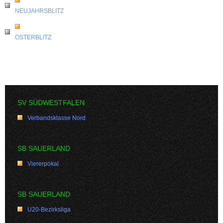
NEUJAHRSBLITZ
OSTERBLITZ
SV SÜDWESTFALEN
Verbandsklasse Nord
SB SAUERLAND
Viererpokal
SB SAUERLAND
U20-Bezirksliga