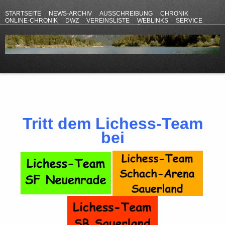
STARTSEITE
NEWS-ARCHIV
AUSSCHREIBUNG
CHRONIK
ONLINE-CHRONIK
DWZ
VEREINSLISTE
WEBLINKS
SERVICE
ANFAHRT
KONTAKT
DATENSCHUTZERKLÄRUNG
IMPRESSUM
Tritt dem Lichess-Team
bei