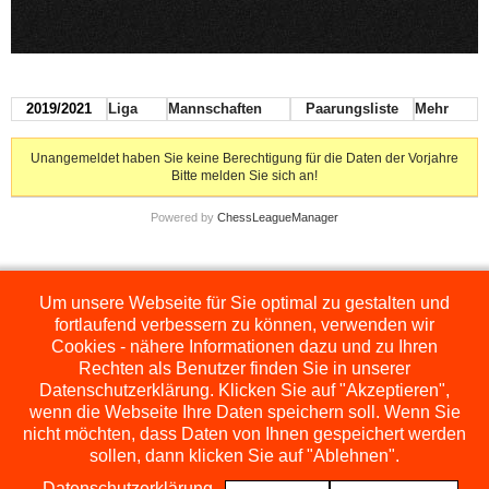
2019/2021
Liga
Mannschaften
Paarungsliste
Mehr
Unangemeldet haben Sie keine Berechtigung für die Daten der Vorjahre
Bitte melden Sie sich an!
Powered by
ChessLeagueManager
Um unsere Webseite für Sie optimal zu gestalten und
Die hier dargestellten Ligen werden extern angezeigt und befinden sich im
Orginal auf
http://www.schachbezirksauerland.de/635/2/index.php
fortlaufend verbessern zu können, verwenden wir
Cookies - nähere Informationen dazu und zu Ihren
Rechten als Benutzer finden Sie in unserer
Datenschutzerklärung. Klicken Sie auf "Akzeptieren",
wenn die Webseite Ihre Daten speichern soll. Wenn Sie
nicht möchten, dass Daten von Ihnen gespeichert werden
sollen, dann klicken Sie auf "Ablehnen".
Datenschutzerklärung