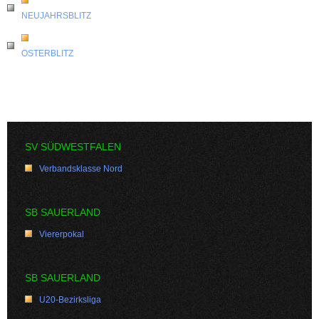
NEUJAHRSBLITZ
OSTERBLITZ
SV SÜDWESTFALEN
Verbandsklasse Nord
SB SAUERLAND
Viererpokal
SB SAUERLAND
U20-Bezirksliga