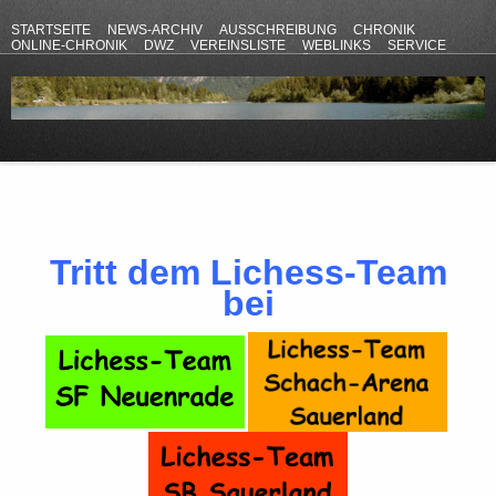
STARTSEITE
NEWS-ARCHIV
AUSSCHREIBUNG
CHRONIK
ONLINE-CHRONIK
DWZ
VEREINSLISTE
WEBLINKS
SERVICE
ANFAHRT
KONTAKT
DATENSCHUTZERKLÄRUNG
IMPRESSUM
Tritt dem Lichess-Team
bei