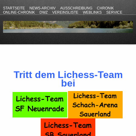
STARTSEITE
NEWS-ARCHIV
AUSSCHREIBUNG
CHRONIK
ONLINE-CHRONIK
DWZ
VEREINSLISTE
WEBLINKS
SERVICE
ANFAHRT
KONTAKT
DATENSCHUTZERKLÄRUNG
IMPRESSUM
Tritt dem Lichess-Team
bei