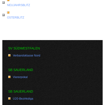
NEUJAHRSBLITZ
OSTERBLITZ
SV SÜDWESTFALEN
Verbandsklasse Nord
SB SAUERLAND
Viererpokal
SB SAUERLAND
U20-Bezirksliga