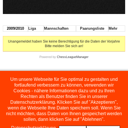
2009/2010
Liga
Mannschaften
Paarungsliste
Mehr
Unangemeldet haben Sie keine Berechtigung für die Daten der Vorjahre
Bitte melden Sie sich an!
Powered by
ChessLeagueManager
Um unsere Webseite für Sie optimal zu gestalten und
Die hier dargestellten Ligen werden extern angezeigt und befinden sich im
Orginal auf
http://www.schachbezirksauerland.de/635/2/index.php
fortlaufend verbessern zu können, verwenden wir
Cookies - nähere Informationen dazu und zu Ihren
Rechten als Benutzer finden Sie in unserer
Datenschutzerklärung. Klicken Sie auf "Akzeptieren",
wenn die Webseite Ihre Daten speichern soll. Wenn Sie
nicht möchten, dass Daten von Ihnen gespeichert werden
sollen, dann klicken Sie auf "Ablehnen".
Datenschutzerklärung