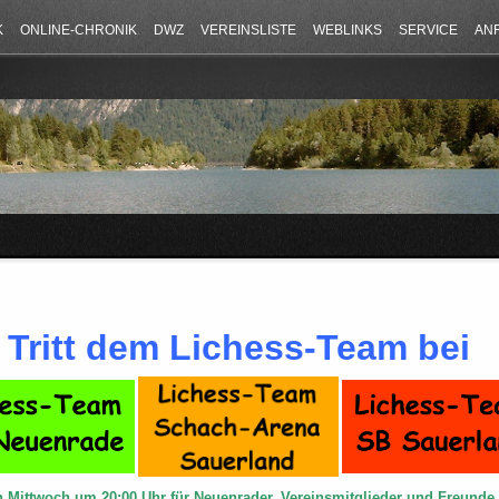
K
ONLINE-CHRONIK
DWZ
VEREINSLISTE
WEBLINKS
SERVICE
AN
Tritt dem Lichess-Team bei
n Mittwoch um 20:00 Uhr für Neuenrader, Vereinsmitglieder und Freund