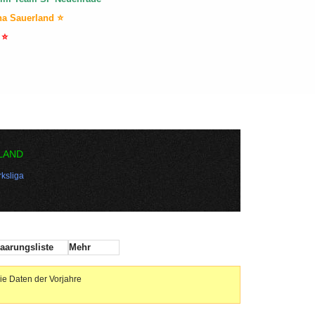
na Sauerland ⭐
 ⭐
LAND
ksliga
aarungsliste
Mehr
ie Daten der Vorjahre