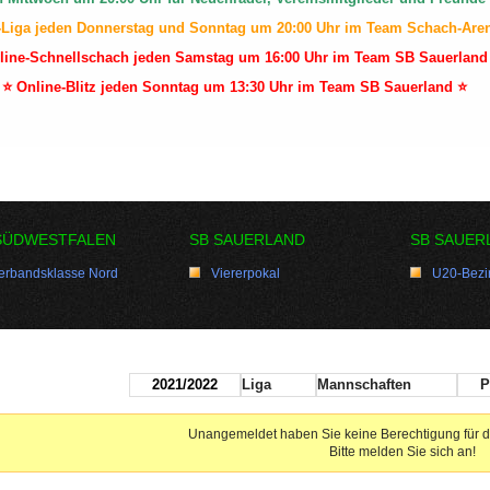
-Liga jeden Donnerstag und Sonntag um 20:00 Uhr im Team Schach-Are
line-Schnellschach jeden Samstag um 16:00 Uhr im Team SB Sauerland
⭐ Online-Blitz jeden Sonntag um 13:30 Uhr im Team SB Sauerland ⭐
SÜDWESTFALEN
SB SAUERLAND
SB SAUER
erbandsklasse Nord
Viererpokal
U20-Bezir
2021/2022
Liga
Mannschaften
P
Unangemeldet haben Sie keine Berechtigung für d
Bitte melden Sie sich an!