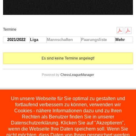
Termine
2021/2022
Liga
Mannschaften
Paarungsliste
Mehr
Es sind keine Termine angelegt!
Powered by
ChessLeagueManager
Um unsere Webseite für Sie optimal zu gestalten und
Die hier dargestellten Ligen werden extern angezeigt und befinden sich im
Orginal auf
http://www.schachbezirksauerland.de/635/2/index.php
fortlaufend verbessern zu können, verwenden wir
Cookies - nähere Informationen dazu und zu Ihren
Rechten als Benutzer finden Sie in unserer
Datenschutzerklärung. Klicken Sie auf "Akzeptieren",
wenn die Webseite Ihre Daten speichern soll. Wenn Sie
nicht möchten, dass Daten von Ihnen gespeichert werden