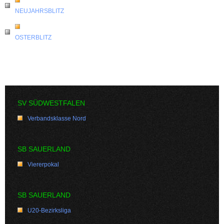
NEUJAHRSBLITZ
OSTERBLITZ
SV SÜDWESTFALEN
Verbandsklasse Nord
SB SAUERLAND
Viererpokal
SB SAUERLAND
U20-Bezirksliga