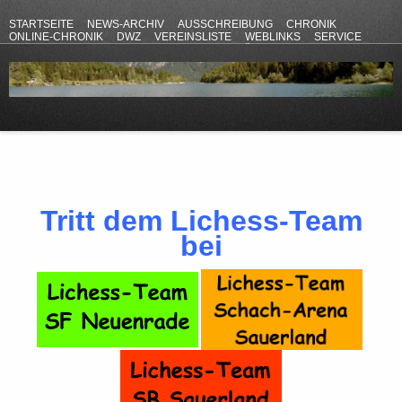
STARTSEITE
NEWS-ARCHIV
AUSSCHREIBUNG
CHRONIK
ONLINE-CHRONIK
DWZ
VEREINSLISTE
WEBLINKS
SERVICE
ANFAHRT
KONTAKT
DATENSCHUTZERKLÄRUNG
IMPRESSUM
Tritt dem Lichess-Team
bei