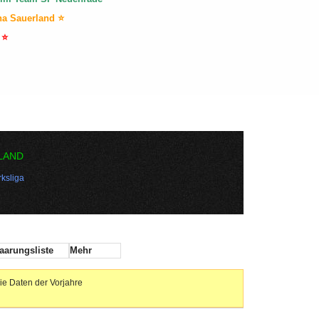
na Sauerland ⭐
 ⭐
LAND
ksliga
aarungsliste
Mehr
ie Daten der Vorjahre