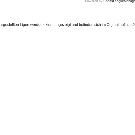
Powered by
ChessLeagueManage
dargestellten Ligen werden extern angezeigt und befinden sich im Orginal auf
http: