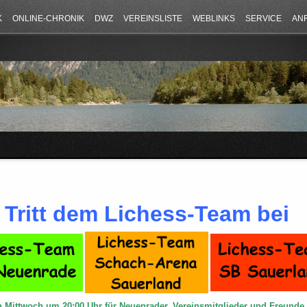
K
ONLINE-CHRONIK
DWZ
VEREINSLISTE
WEBLINKS
SERVICE
AN
Tritt dem Lichess-Team bei
n Mittwoch um 20:00 Uhr für Neuenrader, Vereinsmitglieder und Freund