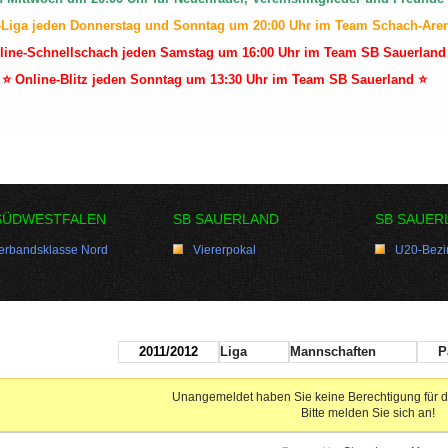
-Liga jeden Donnerstag und Sonntag um 20:00 Uhr im Team Schach-Are
line-Schnellschach jeden Samstag um 16:00 Uhr im Team SB Sauerland
⭐ Online-Blitz jeden Sonntag um 13:30 Uhr im Team SB Sauerland ⭐
SÜDWESTFALEN
SB SAUERLAND
SB SAUER
erbandsklasse Nord
Viererpokal
U20-Bezir
2011/2012
Liga
Mannschaften
P
Unangemeldet haben Sie keine Berechtigung für d
Bitte melden Sie sich an!