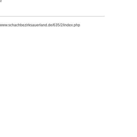
r
//www.schachbezirksauerland.de/635/2/index.php