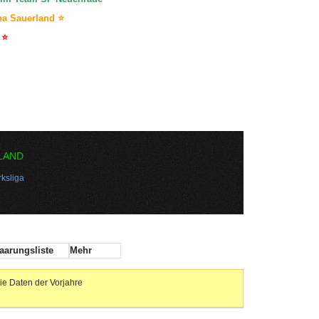
na Sauerland ⭐
 ⭐
LAND
ksliga
aarungsliste
Mehr
ie Daten der Vorjahre