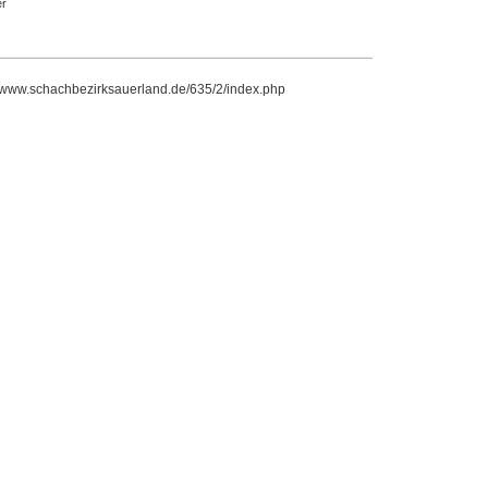
r
//www.schachbezirksauerland.de/635/2/index.php