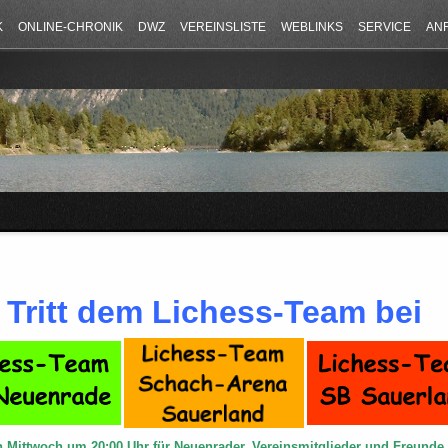
K
ONLINE-CHRONIK
DWZ
VEREINSLISTE
WEBLINKS
SERVICE
AN
Tritt dem Lichess-Team bei
n Mittwoch um 20:00 Uhr für Neuenrader, Vereinsmitglieder und Freund