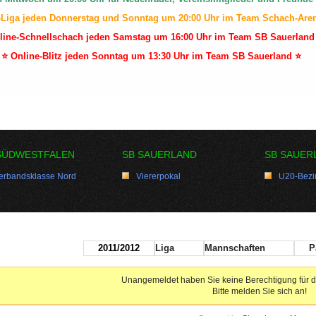
-Liga jeden Donnerstag und Sonntag um 20:00 Uhr im Team Schach-Are
line-Schnellschach jeden Samstag um 16:00 Uhr im Team SB Sauerland
⭐ Online-Blitz jeden Sonntag um 13:30 Uhr im Team SB Sauerland ⭐
SÜDWESTFALEN
SB SAUERLAND
SB SAUER
erbandsklasse Nord
Viererpokal
U20-Bezir
2011/2012
Liga
Mannschaften
P
Unangemeldet haben Sie keine Berechtigung für d
Bitte melden Sie sich an!