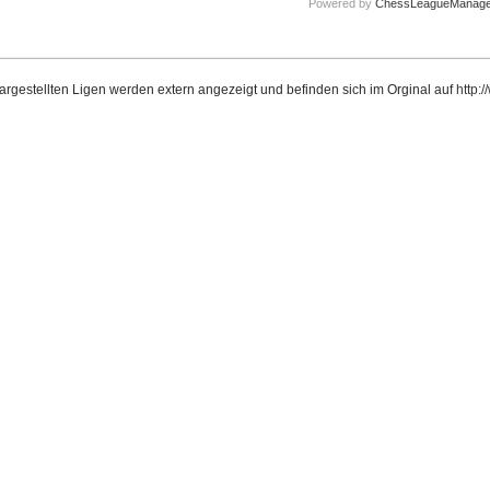
Powered by
ChessLeagueManage
dargestellten Ligen werden extern angezeigt und befinden sich im Orginal auf
http: