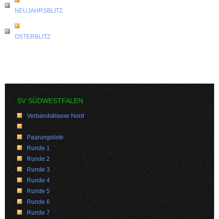
NEUJAHRSBLITZ
OSTERBLITZ
SV SÜDWESTFALEN
Verbandsklasse Nord
Paarungsliste
Runde 1
Runde 2
Runde 3
Runde 4
Runde 5
Runde 6
Runde 7