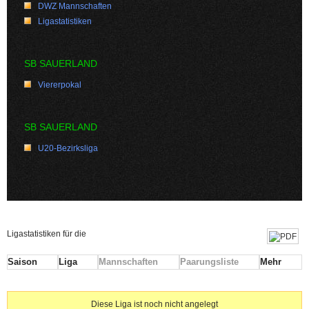
DWZ Mannschaften
Ligastatistiken
SB SAUERLAND
Viererpokal
SB SAUERLAND
U20-Bezirksliga
Ligastatistiken für die
Saison
Liga
Mannschaften
Paarungsliste
Mehr
Diese Liga ist noch nicht angelegt