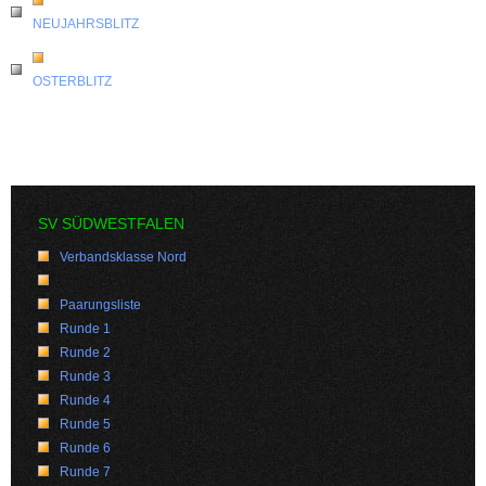
NEUJAHRSBLITZ
OSTERBLITZ
SV SÜDWESTFALEN
Verbandsklasse Nord
Paarungsliste
Runde 1
Runde 2
Runde 3
Runde 4
Runde 5
Runde 6
Runde 7