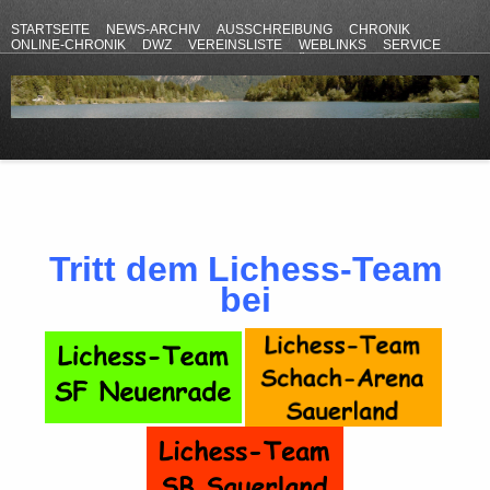
STARTSEITE
NEWS-ARCHIV
AUSSCHREIBUNG
CHRONIK
ONLINE-CHRONIK
DWZ
VEREINSLISTE
WEBLINKS
SERVICE
ANFAHRT
KONTAKT
DATENSCHUTZERKLÄRUNG
IMPRESSUM
Tritt dem Lichess-Team
bei