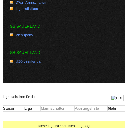
DWZ Mannschaften
Ligastatistiken
SB SAUERLAND
Viererpokal
SB SAUERLAND
U20-Bezirksliga
Ligastatistiken für die
Saison
Liga
Mannschaften
Paarungsliste
Mehr
Diese Liga ist noch nicht angelegt