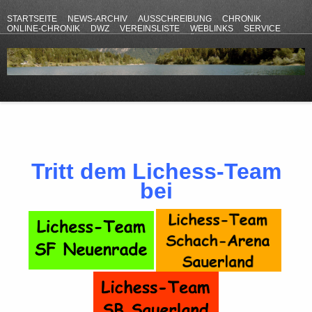
STARTSEITE
NEWS-ARCHIV
AUSSCHREIBUNG
CHRONIK
ONLINE-CHRONIK
DWZ
VEREINSLISTE
WEBLINKS
SERVICE
ANFAHRT
KONTAKT
DATENSCHUTZERKLÄRUNG
IMPRESSUM
Tritt dem Lichess-Team
bei