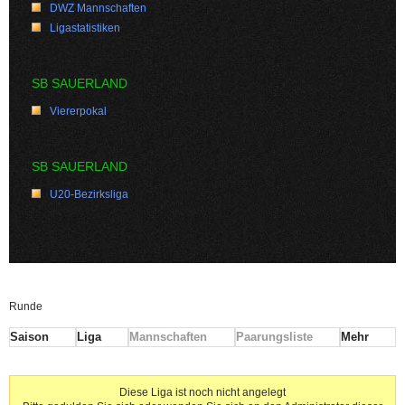
DWZ Mannschaften
Ligastatistiken
SB SAUERLAND
Viererpokal
SB SAUERLAND
U20-Bezirksliga
Runde
Saison
Liga
Mannschaften
Paarungsliste
Mehr
Diese Liga ist noch nicht angelegt