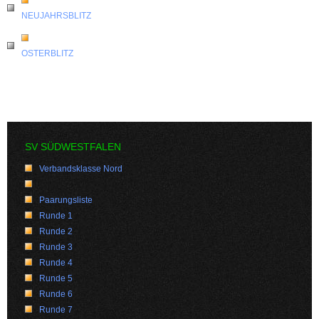
NEUJAHRSBLITZ
OSTERBLITZ
SV SÜDWESTFALEN
Verbandsklasse Nord
Paarungsliste
Runde 1
Runde 2
Runde 3
Runde 4
Runde 5
Runde 6
Runde 7