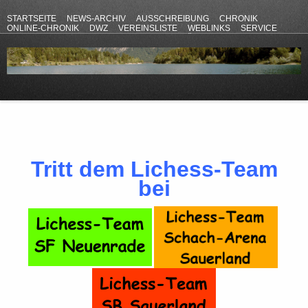
STARTSEITE
NEWS-ARCHIV
AUSSCHREIBUNG
CHRONIK
ONLINE-CHRONIK
DWZ
VEREINSLISTE
WEBLINKS
SERVICE
ANFAHRT
KONTAKT
DATENSCHUTZERKLÄRUNG
IMPRESSUM
Tritt dem Lichess-Team
bei