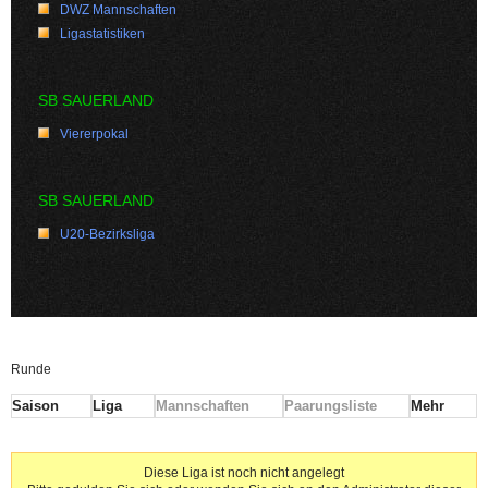
DWZ Mannschaften
Ligastatistiken
SB SAUERLAND
Viererpokal
SB SAUERLAND
U20-Bezirksliga
Runde
Saison
Liga
Mannschaften
Paarungsliste
Mehr
Diese Liga ist noch nicht angelegt