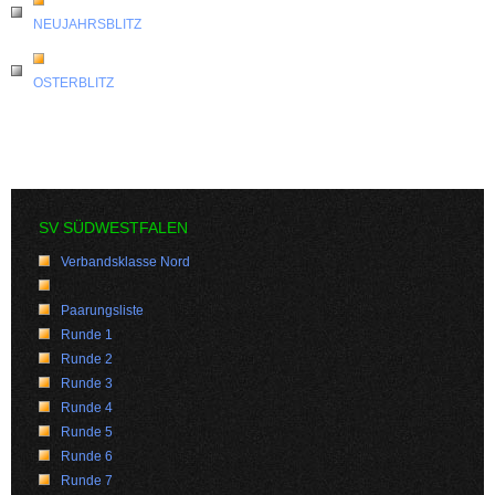
NEUJAHRSBLITZ
OSTERBLITZ
SV SÜDWESTFALEN
Verbandsklasse Nord
Paarungsliste
Runde 1
Runde 2
Runde 3
Runde 4
Runde 5
Runde 6
Runde 7