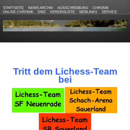
STARTSEITE
NEWS-ARCHIV
AUSSCHREIBUNG
CHRONIK
ONLINE-CHRONIK
DWZ
VEREINSLISTE
WEBLINKS
SERVICE
ANFAHRT
KONTAKT
DATENSCHUTZERKLÄRUNG
IMPRESSUM
Tritt dem Lichess-Team
bei