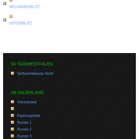
NEUJAHRSBLITZ
OSTERBLITZ
SV SÜDWESTFALEN
Verbandsklasse Nord
SB SAUERLAND
Viererpokal
Paarungsliste
Runde 1
Runde 2
Runde 3