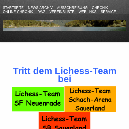
STARTSEITE
NEWS-ARCHIV
AUSSCHREIBUNG
CHRONIK
ONLINE-CHRONIK
DWZ
VEREINSLISTE
WEBLINKS
SERVICE
ANFAHRT
KONTAKT
DATENSCHUTZERKLÄRUNG
IMPRESSUM
Tritt dem Lichess-Team
bei