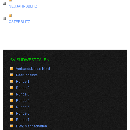
NEUJAHRSBLITZ
OSTERBLITZ
SV SÜDWESTFALEN
Verbandsklasse Nord
Paarungsliste
Runde 1
Runde 2
Runde 3
Runde 4
Runde 5
Runde 6
Runde 7
DWZ Mannschaften