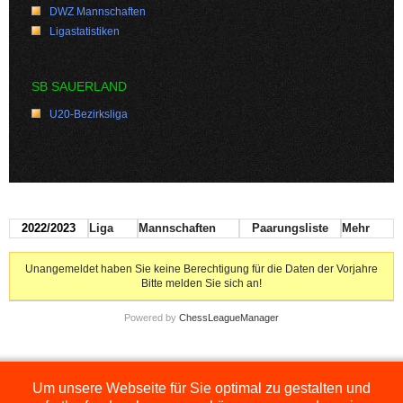
DWZ Mannschaften
Ligastatistiken
SB SAUERLAND
U20-Bezirksliga
2022/2023
Liga
Mannschaften
Paarungsliste
Mehr
Unangemeldet haben Sie keine Berechtigung für die Daten der Vorjahre
Bitte melden Sie sich an!
Powered by
ChessLeagueManager
Um unsere Webseite für Sie optimal zu gestalten und
Die hier dargestellten Ligen werden extern angezeigt und befinden sich im