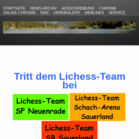
STARTSEITE
NEWS-ARCHIV
AUSSCHREIBUNG
CHRONIK
ONLINE-CHRONIK
DWZ
VEREINSLISTE
WEBLINKS
SERVICE
ANFAHRT
KONTAKT
DATENSCHUTZERKLÄRUNG
IMPRESSUM
Tritt dem Lichess-Team
bei