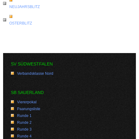
NEUJAHRSBLITZ
OSTERBLITZ
SV SÜDWESTFALEN
Verbandsklasse Nord
SB SAUERLAND
Viererpokal
Paarungsliste
Runde 1
Runde 2
Runde 3
Runde 4