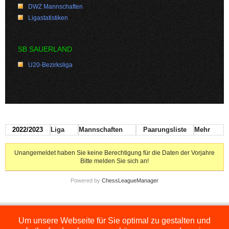
DWZ Mannschaften
Ligastatistiken
SB SAUERLAND
U20-Bezirksliga
2022/2023
Liga
Mannschaften
Paarungsliste
Mehr
Unangemeldet haben Sie keine Berechtigung für die Daten der Vorjahre
Bitte melden Sie sich an!
Powered by
ChessLeagueManager
Um unsere Webseite für Sie optimal zu gestalten und
Die hier dargestellten Ligen werden extern angezeigt und befinden sich im