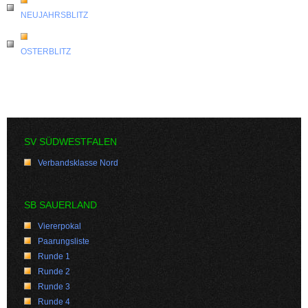
NEUJAHRSBLITZ
OSTERBLITZ
SV SÜDWESTFALEN
Verbandsklasse Nord
SB SAUERLAND
Viererpokal
Paarungsliste
Runde 1
Runde 2
Runde 3
Runde 4