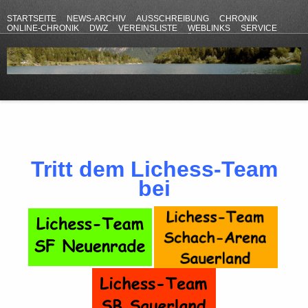
STARTSEITE
NEWS-ARCHIV
AUSSCHREIBUNG
CHRONIK
ONLINE-CHRONIK
DWZ
VEREINSLISTE
WEBLINKS
SERVICE
ANFAHRT
KONTAKT
DATENSCHUTZERKLÄRUNG
IMPRESSUM
Tritt dem Lichess-Team
bei