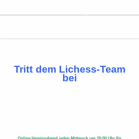
STARTSEITE
NEWS-ARCHIV
AUSSCHREIBUNG
CHRONIK
ONLINE-CHRONIK
DWZ
VEREINSLISTE
WEBLINKS
SERVICE
ANFAHRT
KONTAKT
DATENSCHUTZERKLÄRUNG
IMPRESSUM
Tritt dem Lichess-Team
bei
Online-Vereinsabend jeden Mittwoch um 20:00 Uhr für