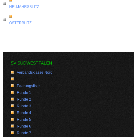
NEUJAHRSBLITZ
OSTERBLITZ
SV SÜDWESTFALEN
Verbandsklasse Nord
Paarungsliste
Runde 1
Runde 2
Runde 3
Runde 4
Runde 5
Runde 6
Runde 7