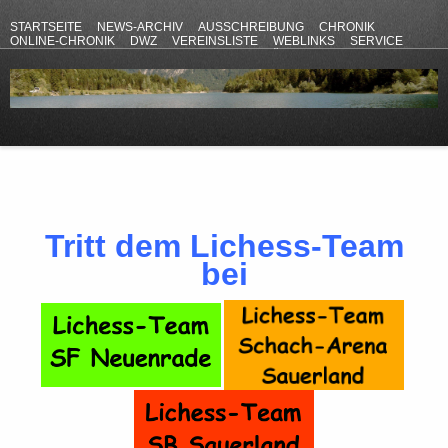
STARTSEITE
NEWS-ARCHIV
AUSSCHREIBUNG
CHRONIK
ONLINE-CHRONIK
DWZ
VEREINSLISTE
WEBLINKS
SERVICE
ANFAHRT
KONTAKT
DATENSCHUTZERKLÄRUNG
IMPRESSUM
Tritt dem Lichess-Team
bei