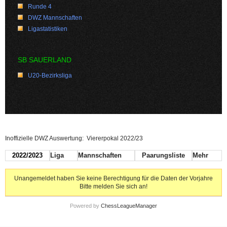
Runde 4
DWZ Mannschaften
Ligastatistiken
SB SAUERLAND
U20-Bezirksliga
Inoffizielle DWZ Auswertung: Viererpokal 2022/23
2022/2023
Liga
Mannschaften
Paarungsliste
Mehr
Unangemeldet haben Sie keine Berechtigung für die Daten der Vorjahre
Bitte melden Sie sich an!
Powered by
ChessLeagueManager