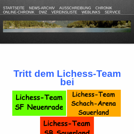
STARTSEITE
NEWS-ARCHIV
AUSSCHREIBUNG
CHRONIK
ONLINE-CHRONIK
DWZ
VEREINSLISTE
WEBLINKS
SERVICE
ANFAHRT
KONTAKT
DATENSCHUTZERKLÄRUNG
IMPRESSUM
Tritt dem Lichess-Team
bei