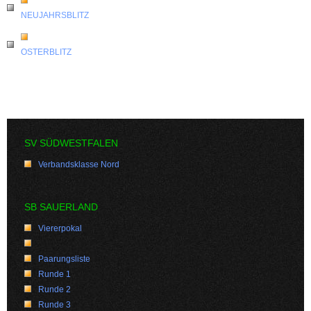
NEUJAHRSBLITZ
OSTERBLITZ
SV SÜDWESTFALEN
Verbandsklasse Nord
SB SAUERLAND
Viererpokal
Paarungsliste
Runde 1
Runde 2
Runde 3