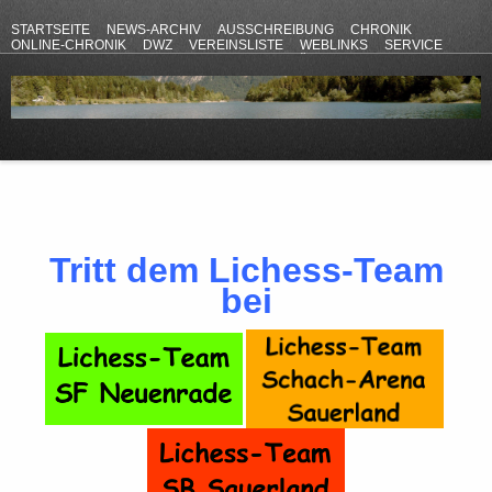
STARTSEITE
NEWS-ARCHIV
AUSSCHREIBUNG
CHRONIK
ONLINE-CHRONIK
DWZ
VEREINSLISTE
WEBLINKS
SERVICE
ANFAHRT
KONTAKT
DATENSCHUTZERKLÄRUNG
IMPRESSUM
Tritt dem Lichess-Team
bei