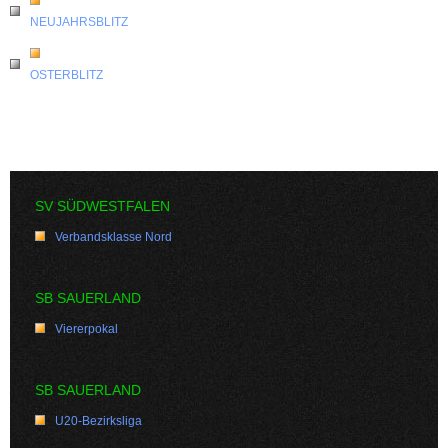
NEUJAHRSBLITZ
OSTERBLITZ
SV SÜDWESTFALEN
Verbandsklasse Nord
SB SAUERLAND
Viererpokal
SB SAUERLAND
U20-Bezirksliga