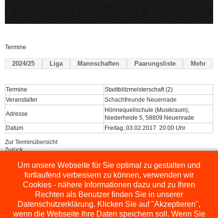
Termine
2024/25
Liga
Mannschaften
Paarungsliste
Mehr
Termine
Stadtblitzmeisterschaft (2)
Veranstalter
Schachfreunde Neuenrade
Hönnequellschule (Musikraum),
Adresse
Niederheide 5, 58809 Neuenrade
Datum
Freitag, 03.02.2017 20:00 Uhr
Zur Terminübersicht
Zurück
Um unsere Webseite für Sie optimal zu gestalten und
Powered by
ChessLeagueManager
fortlaufend verbessern zu können, verwenden wir
Cookies - nähere Informationen dazu und zu Ihren
Rechten als Benutzer finden Sie in unserer
Datenschutzerklärung. Klicken Sie auf "Akzeptieren",
wenn die Webseite Ihre Daten speichern soll. Wenn Sie