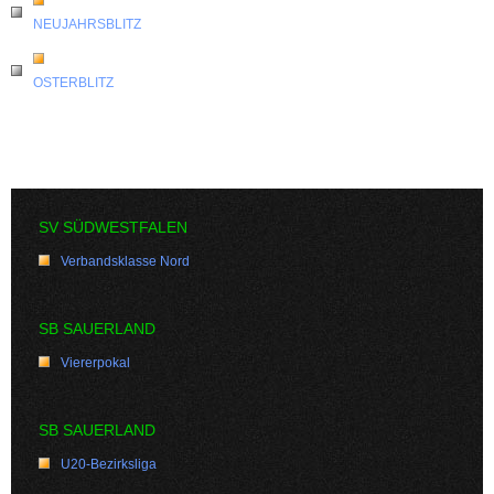
NEUJAHRSBLITZ
OSTERBLITZ
SV SÜDWESTFALEN
Verbandsklasse Nord
SB SAUERLAND
Viererpokal
SB SAUERLAND
U20-Bezirksliga