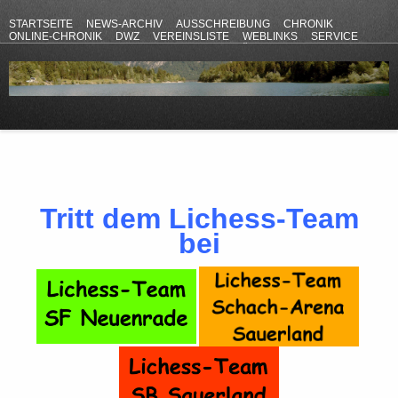
STARTSEITE
NEWS-ARCHIV
AUSSCHREIBUNG
CHRONIK
ONLINE-CHRONIK
DWZ
VEREINSLISTE
WEBLINKS
SERVICE
ANFAHRT
KONTAKT
DATENSCHUTZERKLÄRUNG
IMPRESSUM
Tritt dem Lichess-Team
bei