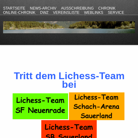
STARTSEITE
NEWS-ARCHIV
AUSSCHREIBUNG
CHRONIK
ONLINE-CHRONIK
DWZ
VEREINSLISTE
WEBLINKS
SERVICE
ANFAHRT
KONTAKT
DATENSCHUTZERKLÄRUNG
IMPRESSUM
Tritt dem Lichess-Team
bei