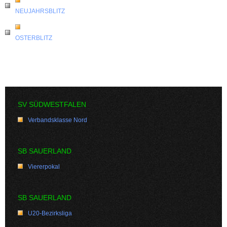
NEUJAHRSBLITZ
OSTERBLITZ
SV SÜDWESTFALEN
Verbandsklasse Nord
SB SAUERLAND
Viererpokal
SB SAUERLAND
U20-Bezirksliga