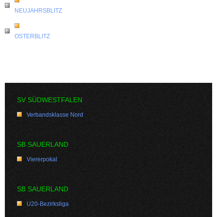
NEUJAHRSBLITZ
OSTERBLITZ
SV SÜDWESTFALEN
Verbandsklasse Nord
SB SAUERLAND
Viererpokal
SB SAUERLAND
U20-Bezirksliga