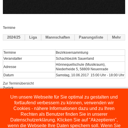
Termine
2024/25
Liga
Mannschaften
Paarungsliste
Mehr
Termine
Bezirksversammlung
Veranstalter
Schachbezirk Sauerland
Hönnequellschule (Musikraum),
Adresse
Niederheide 5, 58809 Neuenrade
Datum
Samstag, 10.06.2017 15:00 Uhr - 18:00 Uhr
Zur Terminübersicht
Zurück
Um unsere Webseite für Sie optimal zu gestalten und
Powered by
ChessLeagueManager
fortlaufend verbessern zu können, verwenden wir
Cookies - nähere Informationen dazu und zu Ihren
Rechten als Benutzer finden Sie in unserer
Datenschutzerklärung. Klicken Sie auf "Akzeptieren",
wenn die Webseite Ihre Daten speichern soll. Wenn Sie