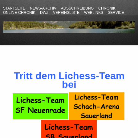
STARTSEITE
NEWS-ARCHIV
AUSSCHREIBUNG
CHRONIK
ONLINE-CHRONIK
DWZ
VEREINSLISTE
WEBLINKS
SERVICE
ANFAHRT
KONTAKT
DATENSCHUTZERKLÄRUNG
IMPRESSUM
Tritt dem Lichess-Team
bei