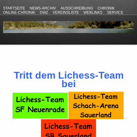
STARTSEITE
NEWS-ARCHIV
AUSSCHREIBUNG
CHRONIK
ONLINE-CHRONIK
DWZ
VEREINSLISTE
WEBLINKS
SERVICE
ANFAHRT
KONTAKT
DATENSCHUTZERKLÄRUNG
IMPRESSUM
Tritt dem Lichess-Team
bei