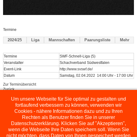
Termine
2024/25
Liga
Mannschaften
Paarungsliste
Mehr
Termine
SWF-Schnell-Liga (5)
Veranstalter
Schachverband Südwestfalen
Event-Link
http://www.svswf.de/
Datum
Samstag, 02.04.2022 14:00 Uhr - 17:00 Uhr
Zur Terminübersicht
Zurück
Um unsere Webseite für Sie optimal zu gestalten und
Powered by
ChessLeagueManager
fortlaufend verbessern zu können, verwenden wir
Cookies - nähere Informationen dazu und zu Ihren
Rechten als Benutzer finden Sie in unserer
Datenschutzerklärung. Klicken Sie auf "Akzeptieren",
wenn die Webseite Ihre Daten speichern soll. Wenn Sie
nicht möchten, dass Daten von Ihnen gespeichert werden