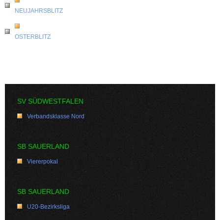
NEUJAHRSBLITZ
OSTERBLITZ
SV SÜDWESTFALEN
Verbandsklasse Nord
SB SAUERLAND
Viererpokal
SB SAUERLAND
U20-Bezirksliga