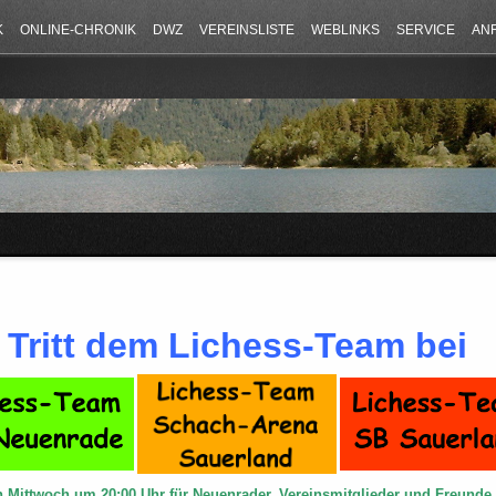
K
ONLINE-CHRONIK
DWZ
VEREINSLISTE
WEBLINKS
SERVICE
AN
Tritt dem Lichess-Team bei
n Mittwoch um 20:00 Uhr für Neuenrader, Vereinsmitglieder und Freund