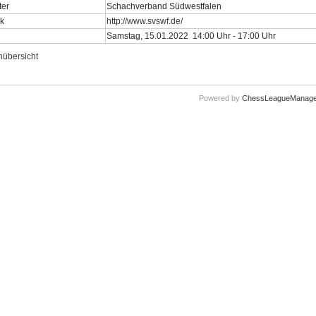
ter
Schachverband Südwestfalen
nk
http://www.svswf.de/
Samstag, 15.01.2022 14:00 Uhr - 17:00 Uhr
nübersicht
Powered by
ChessLeagueManage