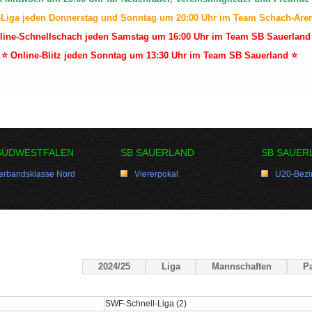
-Liga jeden Donnerstag und Sonntag um 20:00 Uhr im Team Schach-Are
line-Schnellschach jeden Samstag um 16:00 Uhr im Team SB Sauerland
⭐ Online-Blitz jeden Sonntag um 13:30 Uhr im Team SB Sauerland ⭐
SÜDWESTFALEN
SB SAUERLAND
SB SAUER
erbandsklasse Nord
Viererpokal
U20-Bezir
2024/25
Liga
Mannschaften
Pa
SWF-Schnell-Liga (2)