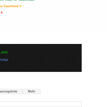
na Sauerland ⭐
 ⭐
LAND
ksliga
arungsliste
Mehr