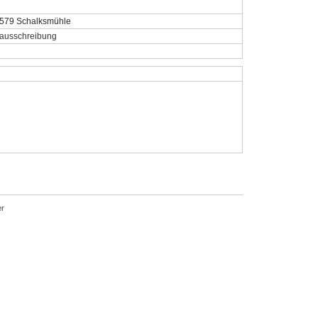
8579 Schalksmühle
/ausschreibung
r