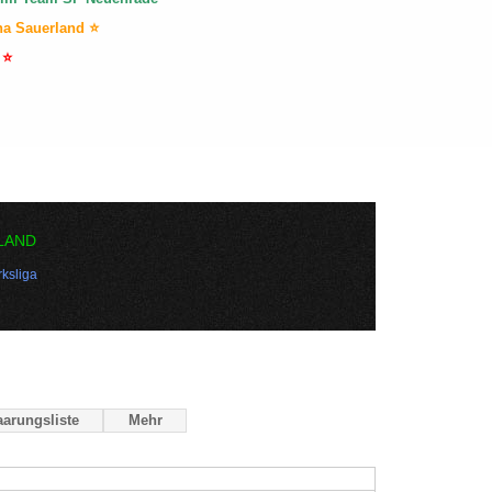
na Sauerland ⭐
 ⭐
LAND
ksliga
arungsliste
Mehr