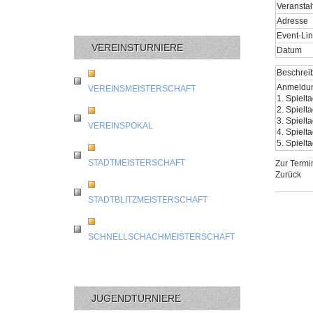
Veranstal
Adresse
Event-Li
VEREINSTURNIERE
Datum
Beschrei
Anmeldung
VEREINSMEISTERSCHAFT
1. Spielt
2. Spielt
3. Spielt
VEREINSPOKAL
4. Spielt
5. Spielt
STADTMEISTERSCHAFT
Zur Termi
Zurück
STADTBLITZMEISTERSCHAFT
SCHNELLSCHACHMEISTERSCHAFT
JUGENDTURNIERE