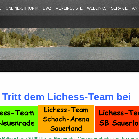
K
ONLINE-CHRONIK
DWZ
VEREINSLISTE
WEBLINKS
SERVICE
AN
Tritt dem Lichess-Team bei
n Mittwoch um 20:00 Uhr für Neuenrader, Vereinsmitglieder und Freund