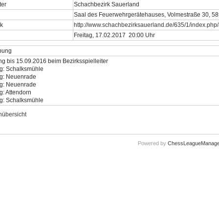
ter
Schachbezirk Sauerland
Saal des Feuerwehrgerätehauses, Volmestraße 30, 5
nk
http://www.schachbezirksauerland.de/635/1/index.php
Freitag, 17.02.2017 20:00 Uhr
bung
 bis 15.09.2016 beim Bezirksspielleiter
ag: Schalksmühle
ag: Neuenrade
ag: Neuenrade
ag: Attendorn
ag: Schalksmühle
nübersicht
Powered by
ChessLeagueManage