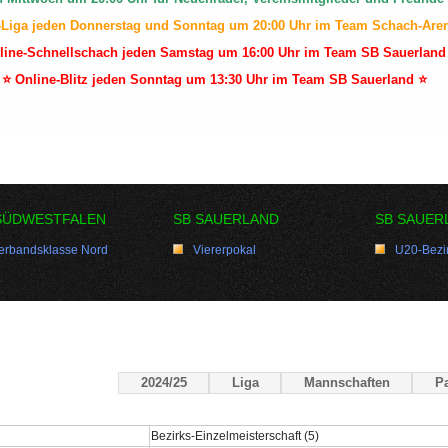
-Liga jeden Donnerstag und Sonntag um 20:00 Uhr im Team Schach-Are
line-Schnellschach jeden Samstag um 16:00 Uhr im Team SB Sauerland
⭐ Online-Blitz jeden Sonntag um 13:30 Uhr im Team SB Sauerland ⭐
SÜDWESTFALEN
SB SAUERLAND
SB SAUER
erbandsklasse Nord
Viererpokal
U20-Bezir
2024/25
Liga
Mannschaften
Pa
Bezirks-Einzelmeisterschaft (5)