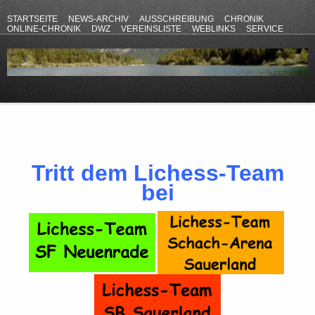
STARTSEITE
NEWS-ARCHIV
AUSSCHREIBUNG
CHRONIK
ONLINE-CHRONIK
DWZ
VEREINSLISTE
WEBLINKS
SERVICE
ANFAHRT
KONTAKT
DATENSCHUTZERKLÄRUNG
IMPRESSUM
Tritt dem Lichess-Team
bei