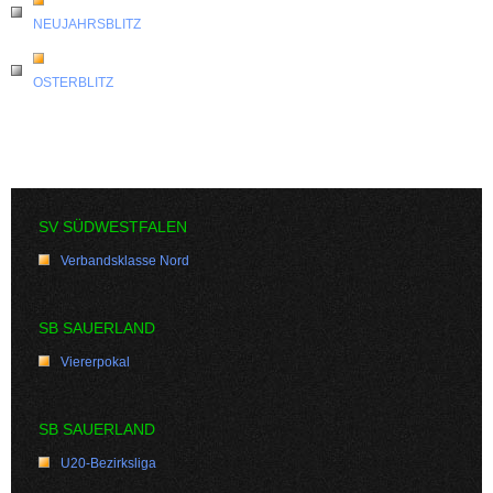
NEUJAHRSBLITZ
OSTERBLITZ
SV SÜDWESTFALEN
Verbandsklasse Nord
SB SAUERLAND
Viererpokal
SB SAUERLAND
U20-Bezirksliga