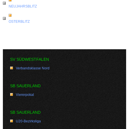
NEUJAHRSBLITZ
OSTERBLITZ
SV SÜDWESTFALEN
Verbandsklasse Nord
SB SAUERLAND
Viererpokal
SB SAUERLAND
U20-Bezirksliga