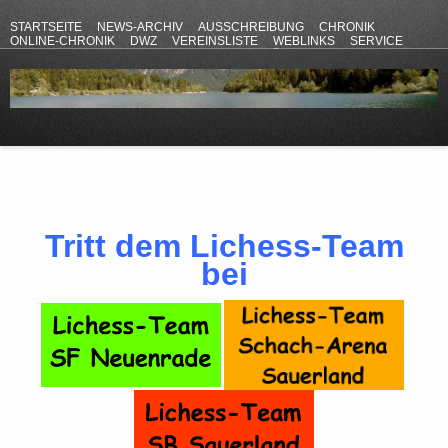
STARTSEITE
NEWS-ARCHIV
AUSSCHREIBUNG
CHRONIK
ONLINE-CHRONIK
DWZ
VEREINSLISTE
WEBLINKS
SERVICE
ANFAHRT
KONTAKT
DATENSCHUTZERKLÄRUNG
IMPRESSUM
Tritt dem Lichess-Team
bei