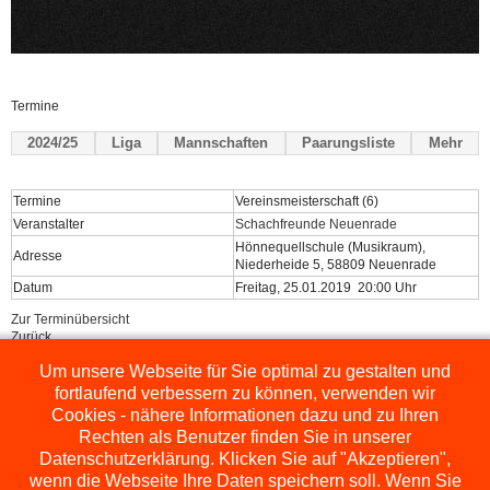
Termine
2024/25
Liga
Mannschaften
Paarungsliste
Mehr
Termine
Vereinsmeisterschaft (6)
Veranstalter
Schachfreunde Neuenrade
Hönnequellschule (Musikraum),
Adresse
Niederheide 5, 58809 Neuenrade
Datum
Freitag, 25.01.2019 20:00 Uhr
Zur Terminübersicht
Zurück
Um unsere Webseite für Sie optimal zu gestalten und
Powered by
ChessLeagueManager
fortlaufend verbessern zu können, verwenden wir
Cookies - nähere Informationen dazu und zu Ihren
Rechten als Benutzer finden Sie in unserer
Datenschutzerklärung. Klicken Sie auf "Akzeptieren",
wenn die Webseite Ihre Daten speichern soll. Wenn Sie